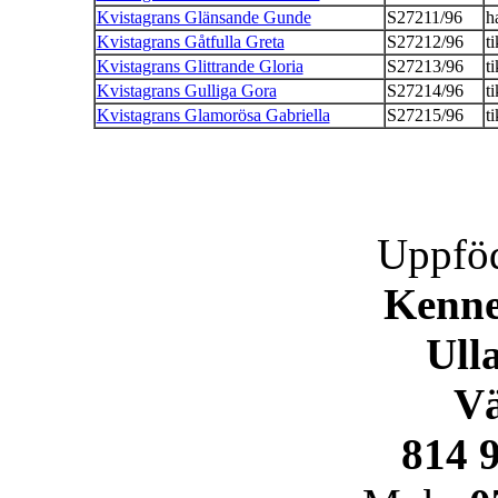
Kvistagrans Glänsande Gunde
S27211/96
h
Kvistagrans Gåtfulla Greta
S27212/96
ti
Kvistagrans Glittrande Gloria
S27213/96
ti
Kvistagrans Gulliga Gora
S27214/96
ti
Kvistagrans Glamorösa Gabriella
S27215/96
ti
Uppföd
Kenne
Ull
V
814 