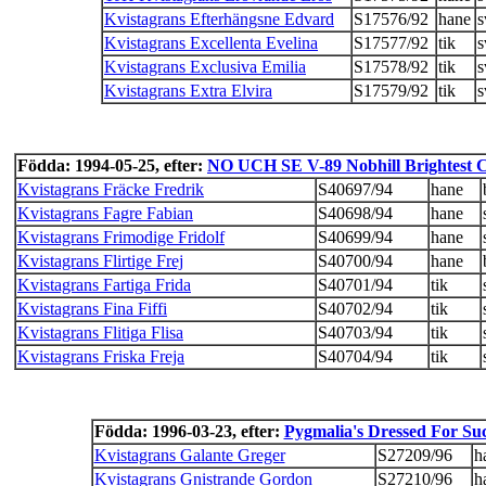
Kvistagrans Efterhängsne Edvard
S17576/92
hane
s
Kvistagrans Excellenta Evelina
S17577/92
tik
s
Kvistagrans Exclusiva Emilia
S17578/92
tik
s
Kvistagrans Extra Elvira
S17579/92
tik
s
Födda: 1994-05-25, efter:
NO UCH SE V-89 Nobhill Brightest 
Kvistagrans Fräcke Fredrik
S40697/94
hane
Kvistagrans Fagre Fabian
S40698/94
hane
Kvistagrans Frimodige Fridolf
S40699/94
hane
Kvistagrans Flirtige Frej
S40700/94
hane
Kvistagrans Fartiga Frida
S40701/94
tik
Kvistagrans Fina Fiffi
S40702/94
tik
Kvistagrans Flitiga Flisa
S40703/94
tik
Kvistagrans Friska Freja
S40704/94
tik
Födda: 1996-03-23, efter:
Pygmalia's Dressed For Suc
Kvistagrans Galante Greger
S27209/96
h
Kvistagrans Gnistrande Gordon
S27210/96
h