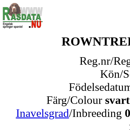
ROWNTREE
Reg.nr/Re
Kön/
Födelsedatu
Färg/Colour
svart
Inavelsgrad
/Inbreeding