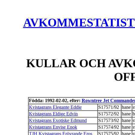
AVKOMMESTATISTIK
KULLAR OCH AVK
OF
Födda: 1992-02-02, efter:
Rowntree Jet Commande
Kvistagrans Elegante Eddie
S17571/92
hane
s
Kvistagrans Eldige Edvin
S17572/92
hane
b
Kvistagrans Exotiske Edmund
S17573/92
hane
s
Kvistagrans Envise Enok
S17574/92
hane
s
TJH Kvistagrans Erövrande Eros
S17575/92
hane
s