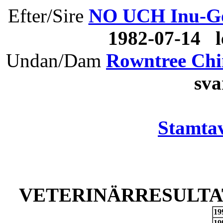
Efter/Sire
NO UCH Inu-Go
1982-07-14 
Undan/Dam
Rowntree Chi
sva
Stamtav
VETERINÄRRESULTAT
19
19