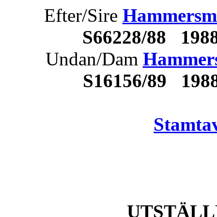
Efter/Sire
Hammersmi
S66228/88 198
Undan/Dam
Hammersm
S16156/89 198
Stamtav
UTSTÄLL