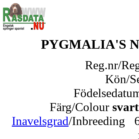
PYGMALIA'S 
Reg.nr/Re
Kön/S
Födelsedatu
Färg/Colour
svart
Inavelsgrad
/Inbreeding 6