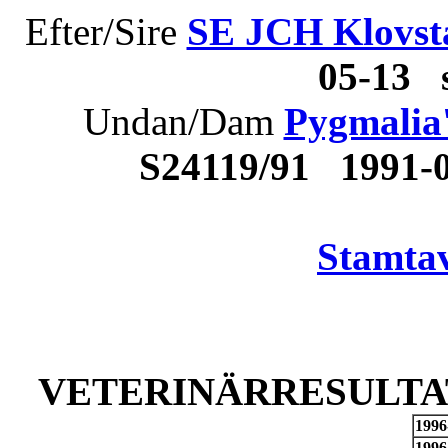
Efter/Sire
SE JCH Klovst
05-13 
Undan/Dam
Pygmalia'
S24119/91 1991-
Stamtav
VETERINÄRRESULTAT
1996
1996