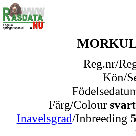
MORKUL
Reg.nr/Re
Kön/S
Födelsedatu
Färg/Colour
svart
Inavelsgrad
/Inbreeding