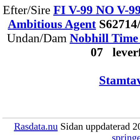
Efter/Sire
FI V-99 NO V-
Ambitious Agent
S62714
Undan/Dam
Nobhill Time 
07 leve
Stamtav
Rasdata.nu
Sidan uppdaterad 20
spring