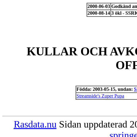
2000-06-03
Godkänd anl
2000-08-14
3 ökl - SSRK
KULLAR OCH AVK
OF
Födda: 2003-05-15, undan:
S
Streamside's Zuper Pupa
Rasdata.nu
Sidan uppdaterad 20
spring