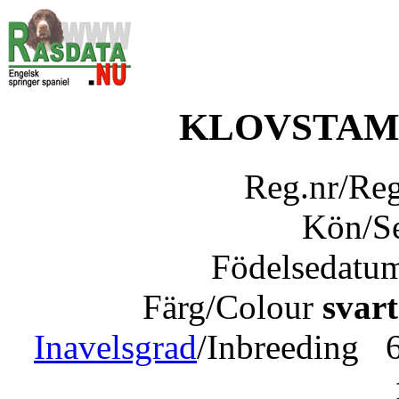
KLOVSTAM
Reg.nr/Re
Kön/S
Födelsedatu
Färg/Colour
svart
Inavelsgrad
/Inbreeding 6