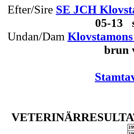
Efter/Sire
SE JCH Klovst
05-13 
Undan/Dam
Klovstamons 
brun
Stamtav
VETERINÄRRESULTAT
19
19