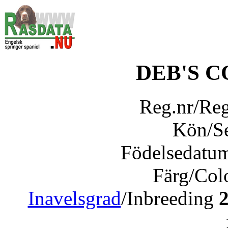
DEB'S 
Reg.nr/Re
Kön/S
Födelsedatu
Färg/Col
Inavelsgrad
/Inbreeding