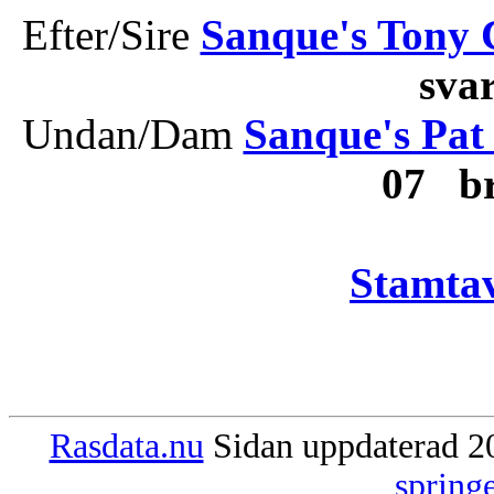
Efter/Sire
Sanque's Tony 
sva
Undan/Dam
Sanque's Pat
07 b
Stamtav
Rasdata.nu
Sidan uppdaterad 20
spring