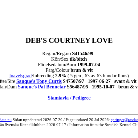
DEB'S COURTNEY LOVE
Reg.nr/Reg.no
S41546/99
Kön/Sex
tik/bitch
Födelsedatum/Born
1999-07-04
Färg/Colour
brun & vit
Inavelsgrad
/Inbreeding
2.9%
( 5 gen., 63 av 63 hundar finns)
fter/Sire
Sanque's Tony Curtis
S47507/97 1997-06-27 svart & v
dan/Dam
Sanque's Pat Bennetar
S56487/95 1995-10-07 brun & 
Stamtavla / Pedigree
data.nu
Sidan uppdaterad 2026-07-20 / Page updated 20 Jul 2026:
springer@rasdat
rån Svenska Kennelklubben 2026-07-17 / Information from the Swedish Kennel Cl