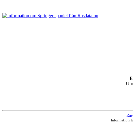
E
Un
Ras
Information f