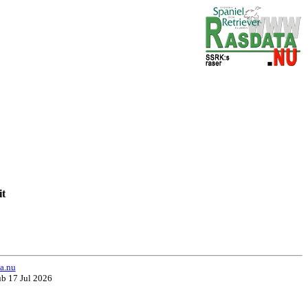
it
vit
a.nu
ub 17 Jul 2026