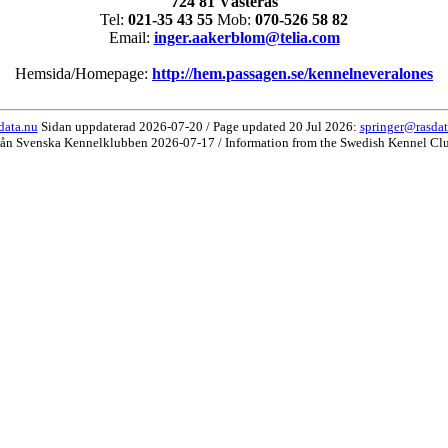
724 81 Västerås
Tel:
021-35 43 55
Mob:
070-526 58 82
Email:
inger.aakerblom@telia.com
Hemsida/Homepage:
http://hem.passagen.se/kennelneveralones
data.nu
Sidan uppdaterad 2026-07-20 / Page updated 20 Jul 2026:
springer@rasdat
rån Svenska Kennelklubben 2026-07-17 / Information from the Swedish Kennel Cl