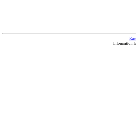
Ras
Information f