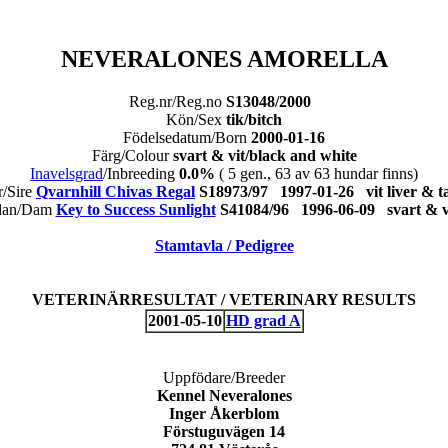
NEVERALONES AMORELLA
Reg.nr/Reg.no
S13048/2000
Kön/Sex
tik/bitch
Födelsedatum/Born
2000-01-16
Färg/Colour
svart & vit/black and white
Inavelsgrad
/Inbreeding
0.0%
( 5 gen., 63 av 63 hundar finns)
r/Sire
Qvarnhill Chivas Regal
S18973/97 1997-01-26 vit liver &
dan/Dam
Key to Success Sunlight
S41084/96 1996-06-09 svart &
Stamtavla / Pedigree
VETERINÄRRESULTAT / VETERINARY RESULTS
2001-05-10
HD grad A
Uppfödare/Breeder
Kennel Neveralones
Inger Åkerblom
Förstuguvägen 14