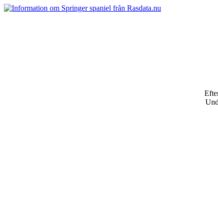
Efte
Un