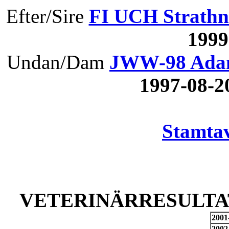
Efter/Sire
FI UCH Strathna
199
Undan/Dam
JWW-98 Adam
1997-08-
Stamtav
VETERINÄRRESULTAT
2001
2002