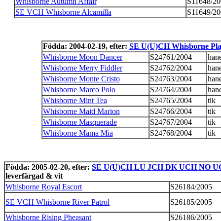
Whisborne Autumn Affair
S11648/20
SE VCH Whisborne Alcamilla
S11649/20
Födda: 2004-02-19, efter:
SE U(U)CH Whisborne Pl
Whisborne Moon Dancer
S24761/2004
han
Whisborne Merry Fiddler
S24762/2004
han
Whisborne Monte Cristo
S24763/2004
han
Whisborne Marco Polo
S24764/2004
han
Whisborne Mint Tea
S24765/2004
tik
Whisborne Maid Marion
S24766/2004
tik
Whisborne Masquerade
S24767/2004
tik
Whisborne Mama Mia
S24768/2004
tik
Födda: 2005-02-20, efter:
SE U(U)CH LU JCH DK UCH NO UCH
leverfärgad & vit
Whisborne Royal Escort
S26184/2005
SE VCH Whisborne River Patrol
S26185/2005
Whisborne Rising Pheasant
S26186/2005