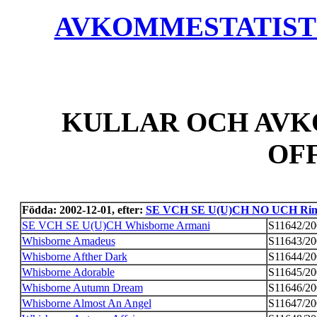
AVKOMMESTATISTIK
KULLAR OCH AVK
OF
Födda: 2002-12-01, efter:
SE VCH SE U(U)CH NO UCH Rind
SE VCH SE U(U)CH Whisborne Armani
S11642/20
Whisborne Amadeus
S11643/20
Whisborne Afther Dark
S11644/20
Whisborne Adorable
S11645/20
Whisborne Autumn Dream
S11646/20
Whisborne Almost An Angel
S11647/20