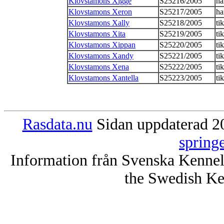
Klovstamons Xigge
S25216/2005
ha
Klovstamons Xeron
S25217/2005
ha
Klovstamons Xally
S25218/2005
tik
Klovstamons Xita
S25219/2005
tik
Klovstamons Xippan
S25220/2005
tik
Klovstamons Xandy
S25221/2005
tik
Klovstamons Xena
S25222/2005
tik
Klovstamons Xantella
S25223/2005
tik
Rasdata.nu
Sidan uppdaterad 20
spring
Information från Svenska Kenne
the Swedish Ke