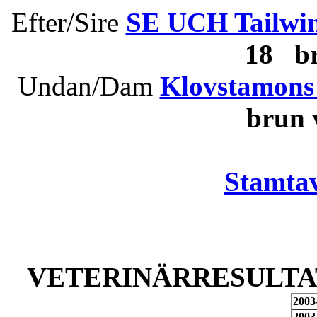
Efter/Sire
SE UCH Tailwind
18 b
Undan/Dam
Klovstamons 
brun
Stamtav
VETERINÄRRESULTAT
2003
2003