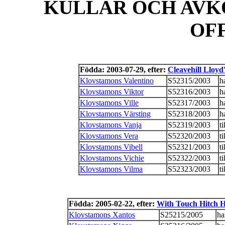
KULLAR OCH AVK
OF
Födda: 2003-07-29, efter:
Cleavehill Lloyd'
Klovstamons Valentino
S52315/2003
h
Klovstamons Viktor
S52316/2003
h
Klovstamons Ville
S52317/2003
h
Klovstamons Värsting
S52318/2003
h
Klovstamons Vanja
S52319/2003
ti
Klovstamons Vera
S52320/2003
ti
Klovstamons Vibell
S52321/2003
ti
Klovstamons Vichie
S52322/2003
ti
Klovstamons Vilma
S52323/2003
ti
Födda: 2005-02-22, efter:
With Touch Hitch H
Klovstamons Xantos
S25215/2005
ha