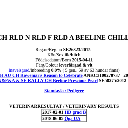
CH RLD N RLD F RLD A BEELINE CHIL
Reg.nr/Reg.no
SE26323/2015
Kön/Sex
tik/bitch
Födelsedatum/Born
2015-04-11
Färg/Colour
leverfärgad & vit
Inavelsgrad
/Inbreeding
0.0%
( 5 gen., 59 av 63 hundar finns)
 AU CH Rowemaris Reason to Celebrate
ANKC3100270737 201
&F&A & SE RALLY CH Beeline Prescious Pearl
SE58275/2012 
Stamtavla / Pedigree
VETERINÄRRESULTAT / VETERINARY RESULTS
2017-02-01
HD grad B
2018-06-05
Öga UA