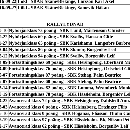
16-09-22
1 ökl - SBAK Skåne/Blekinge, Larsson Karl-Axel
16-09-27
1 ökl - SBAK Skåne/Blekinge, Samevik Håkan
RALLYLYDNAD
0-16
Nybörjarklass 73 poäng - SBK Lund, Mårtensson Christer
0-22
Nybörjarklass 69 poäng - SBK Svalöv, Hansson Gitte
1-27
Nybörjarklass 65 poäng - SBK Karlshamn, Langefors Barbr
2-04
Nybörjarklass 86 poäng - SBK Skanör, Borgenlöv Leif
2-12
Nybörjarklass 94 poäng - SBK Svalöv, Borgenlöv Leif
4-09
Fortsättningsklass 69 poäng - SBK Helsingborg, Eberhard M
4-09
Fortsättningsklass 76 poäng - SBK Helsingborg, Ortscheid G
5-07
Fortsättningsklass 87 poäng - SBK Stehag, Palm Beatrice
5-07
Fortsättningsklass 60 poäng - SBK Stehag, Palm Beatrice
5-14
Fortsättningsklass 62 poäng - SBK Lomma, Wrambeck Moni
8-19
Fortsättningsklass 78 poäng - SBK Hässleholm, Borgenlöv Lei
4-22
Avancerad klass 72 poäng - SBK Helsingborg, Dahlstedt Ann
6-03
Avancerad klass 0 poäng - SBK Helsingborg, Ertzinger Filip
6-16
Avancerad klass 0 poäng - SBK Höganäs, Eliasson Thulin Ca
8-19
Avancerad klass 97 poäng - SBK Hässleholms Bk, Nilsson Pet
2-17
Avancerad klass 62 poäng - SBK Hässleholm, Borgenlöv Leif