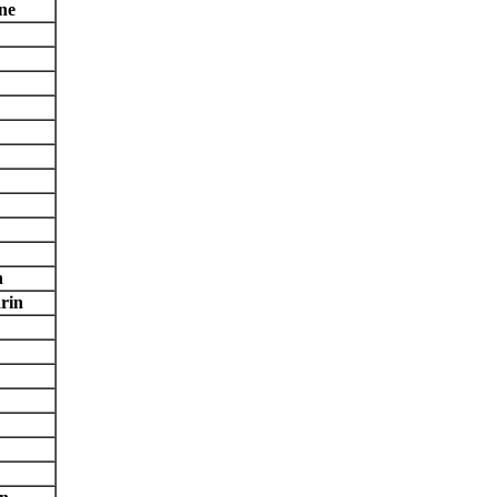
ne
n
rin