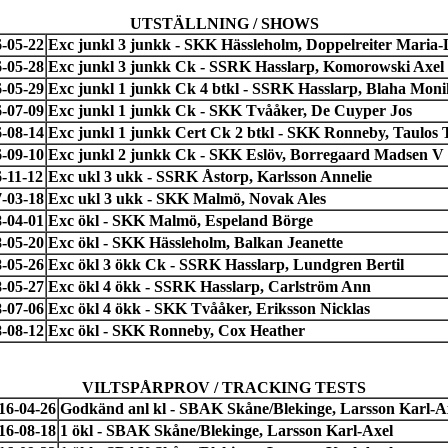
UTSTÄLLNING / SHOWS
-05-22
Exc junkl 3 junkk - SKK Hässleholm, Doppelreiter Maria-
-05-28
Exc junkl 3 junkk Ck - SSRK Hasslarp, Komorowski Axel
-05-29
Exc junkl 1 junkk Ck 4 btkl - SSRK Hasslarp, Blaha Mon
-07-09
Exc junkl 1 junkk Ck - SKK Tvååker, De Cuyper Jos
-08-14
Exc junkl 1 junkk Cert Ck 2 btkl - SKK Ronneby, Taulos 
-09-10
Exc junkl 2 junkk Ck - SKK Eslöv, Borregaard Madsen V
-11-12
Exc ukl 3 ukk - SSRK Åstorp, Karlsson Annelie
-03-18
Exc ukl 3 ukk - SKK Malmö, Novak Ales
-04-01
Exc ökl - SKK Malmö, Espeland Börge
-05-20
Exc ökl - SKK Hässleholm, Balkan Jeanette
-05-26
Exc ökl 3 ökk Ck - SSRK Hasslarp, Lundgren Bertil
-05-27
Exc ökl 4 ökk - SSRK Hasslarp, Carlström Ann
-07-06
Exc ökl 4 ökk - SKK Tvååker, Eriksson Nicklas
-08-12
Exc ökl - SKK Ronneby, Cox Heather
VILTSPÅRPROV / TRACKING TESTS
16-04-26
Godkänd anl kl - SBAK Skåne/Blekinge, Larsson Karl-A
16-08-18
1 ökl - SBAK Skåne/Blekinge, Larsson Karl-Axel