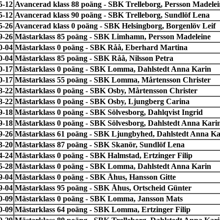
5-12
Avancerad klass 88 poäng - SBK Trelleborg, Persson Madelei
5-12
Avancerad klass 90 poäng - SBK Trelleborg, Sundlöf Lena
5-26
Avancerad klass 0 poäng - SBK Helsingborg, Borgenlöv Leif
9-26
Mästarklass 85 poäng - SBK Limhamn, Persson Madeleine
0-04
Mästarklass 0 poäng - SBK Råå, Eberhard Martina
0-04
Mästarklass 85 poäng - SBK Råå, Nilsson Petra
0-17
Mästarklass 0 poäng - SBK Lomma, Dahlstedt Anna Karin
0-17
Mästarklass 55 poäng - SBK Lomma, Mårtensson Christer
8-22
Mästarklass 0 poäng - SBK Osby, Mårtensson Christer
8-22
Mästarklass 0 poäng - SBK Osby, Ljungberg Carina
9-18
Mästarklass 0 poäng - SBK Sölvesborg, Dahlqvist Ingrid
9-18
Mästarklass 0 poäng - SBK Sölvesborg, Dahlstedt Anna Kari
9-26
Mästarklass 61 poäng - SBK Ljungbyhed, Dahlstedt Anna Ka
3-20
Mästarklass 87 poäng - SBK Skanör, Sundlöf Lena
4-24
Mästarklass 0 poäng - SBK Halmstad, Ertzinger Filip
5-28
Mästarklass 0 poäng - SBK Lomma, Dahlstedt Anna Karin
9-04
Mästarklass 0 poäng - SBK Åhus, Hansson Gitte
9-04
Mästarklass 95 poäng - SBK Åhus, Ortscheid Günter
0-09
Mästarklass 0 poäng - SBK Lomma, Jansson Mats
0-09
Mästarklass 64 poäng - SBK Lomma, Ertzinger Filip