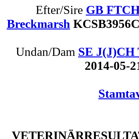
Efter/Sire
GB FTCH B
Breckmarsh
KCSB3956CY
Undan/Dam
SE J(J)CH 
2014-05-
Stamtav
VETERINÄRRESULTAT