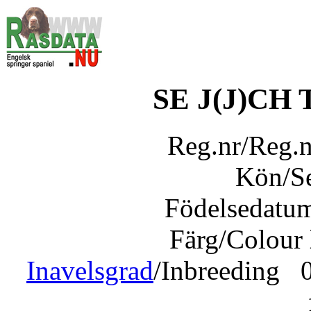
SE J(J)CH
Reg.nr/Reg.
Kön/S
Födelsedatu
Färg/Colour
Inavelsgrad
/Inbreeding 0