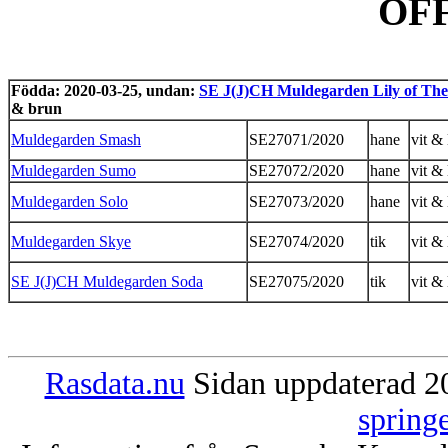
OF
Födda: 2020-03-25, undan:
SE J(J)CH Muldegarden Lily of The
& brun
Muldegarden Smash
SE27071/2020
hane
vit &
Muldegarden Sumo
SE27072/2020
hane
vit &
Muldegarden Solo
SE27073/2020
hane
vit &
Muldegarden Skye
SE27074/2020
tik
vit &
SE J(J)CH Muldegarden Soda
SE27075/2020
tik
vit &
Rasdata.nu
Sidan uppdaterad 20
spring