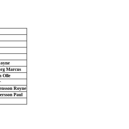
Royne
org Marcus
 Olle
r
vensson Royne
ersson Paul