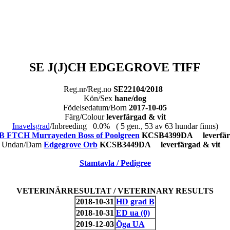
SE J(J)CH EDGEGROVE TIFF
Reg.nr/Reg.no
SE22104/2018
Kön/Sex
hane/dog
Födelsedatum/Born
2017-10-05
Färg/Colour
leverfärgad & vit
Inavelsgrad
/Inbreeding 0.0% ( 5 gen., 53 av 63 hundar finns)
B FTCH Murrayeden Boss of Poolgreen
KCSB4399DA leverfär
Undan/Dam
Edgegrove Orb
KCSB3449DA leverfärgad & vit
Stamtavla / Pedigree
VETERINÄRRESULTAT / VETERINARY RESULTS
2018-10-31
HD grad B
2018-10-31
ED ua (0)
2019-12-03
Öga UA