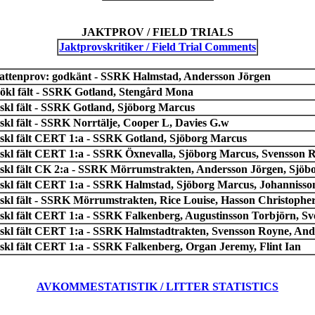
JAKTPROV / FIELD TRIALS
Jaktprovskritiker / Field Trial Comments
attenprov: godkänt - SSRK Halmstad, Andersson Jörgen
 ökl fält - SSRK Gotland, Stengård Mona
 skl fält - SSRK Gotland, Sjöborg Marcus
 skl fält - SSRK Norrtälje, Cooper L, Davies G.w
 skl fält CERT 1:a - SSRK Gotland, Sjöborg Marcus
 skl fält CERT 1:a - SSRK Öxnevalla, Sjöborg Marcus, Svensson 
 skl fält CK 2:a - SSRK Mörrumstrakten, Andersson Jörgen, Sjöb
 skl fält CERT 1:a - SSRK Halmstad, Sjöborg Marcus, Johannisson
 skl fält - SSRK Mörrumstrakten, Rice Louise, Hasson Christophe
 skl fält CERT 1:a - SSRK Falkenberg, Augustinsson Torbjörn, S
 skl fält CERT 1:a - SSRK Halmstadtrakten, Svensson Royne, And
 skl fält CERT 1:a - SSRK Falkenberg, Organ Jeremy, Flint Ian
AVKOMMESTATISTIK / LITTER STATISTICS