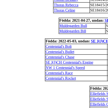
Thoras Rebecca
SE18415/2
Thoras Celine
SE18416/2
Födda: 2021-04-27, undan:
S
Muldegarden Bull
S
Muldegarden Bill
S
Födda: 2022-05-03, undan:
SE J(J)CH
Centennial's Bolt
Centennial's Bullet
Centennial's Chase
SE J(J)CH Centennial's Engine
NW 1 Centennial's Speed
Centennial's Race
Centennial's Rocket
Födda: 20
Elliefields 
Elliefields 
Elliefields 