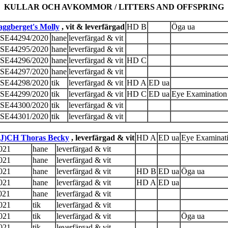
KULLAR OCH AVKOMMOR / LITTERS AND OFFSPRING
aggberget's Molly
, vit & leverfärgad
HD B
Öga ua
SE44294/2020
hane
leverfärgad & vit
SE44295/2020
hane
leverfärgad & vit
SE44296/2020
hane
leverfärgad & vit
HD C
SE44297/2020
hane
leverfärgad & vit
SE44298/2020
tik
leverfärgad & vit
HD A
ED ua
SE44299/2020
tik
leverfärgad & vit
HD C
ED ua
Eye Examination 
SE44300/2020
tik
leverfärgad & vit
SE44301/2020
tik
leverfärgad & vit
(J)CH Thoras Becky
, leverfärgad & vit
HD A
ED ua
Eye Examinati
021
hane
leverfärgad & vit
021
hane
leverfärgad & vit
021
hane
leverfärgad & vit
HD B
ED ua
Öga ua
021
hane
leverfärgad & vit
HD A
ED ua
021
hane
leverfärgad & vit
021
tik
leverfärgad & vit
021
tik
leverfärgad & vit
Öga ua
021
tik
leverfärgad & vit