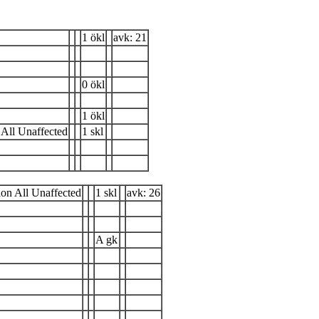
1 ökl
avk: 21
0 ökl
1 ökl
All Unaffected
1 skl
on All Unaffected
1 skl
avk: 26
A gk