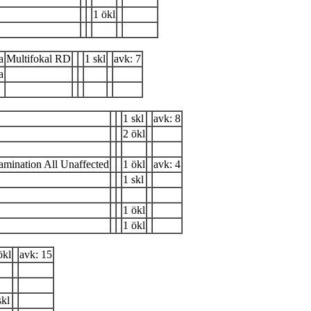
1 ökl
a
Multifokal RD
1 skl
avk: 7
a
1 skl
avk: 8
2 ökl
mination All Unaffected
1 ökl
avk: 4
1 skl
1 ökl
1 ökl
ökl
avk: 15
skl