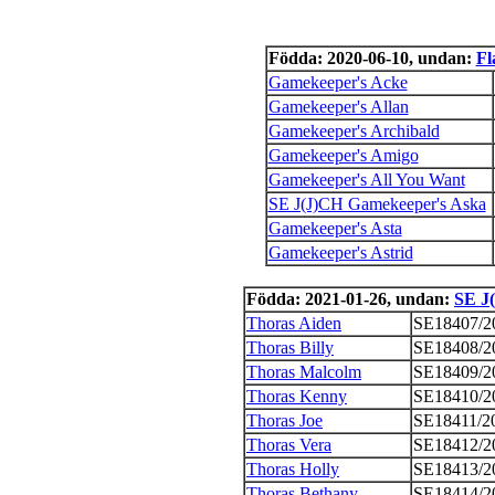
Födda: 2020-06-10, undan:
Fl
Gamekeeper's Acke
Gamekeeper's Allan
Gamekeeper's Archibald
Gamekeeper's Amigo
Gamekeeper's All You Want
SE J(J)CH Gamekeeper's Aska
Gamekeeper's Asta
Gamekeeper's Astrid
Födda: 2021-01-26, undan:
SE J
Thoras Aiden
SE18407/2
Thoras Billy
SE18408/2
Thoras Malcolm
SE18409/2
Thoras Kenny
SE18410/2
Thoras Joe
SE18411/2
Thoras Vera
SE18412/2
Thoras Holly
SE18413/2
Thoras Bethany
SE18414/2