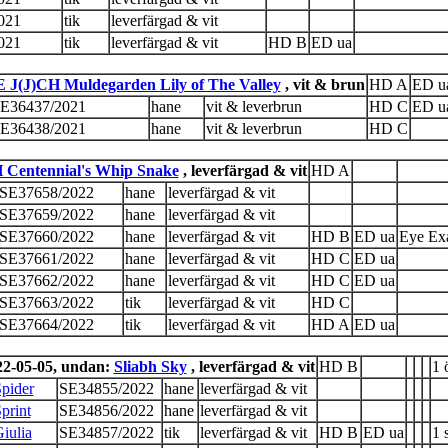
021
tik
leverfärgad & vit
021
tik
leverfärgad & vit
HD B
ED ua
E J(J)CH Muldegarden Lily of The Valley
, vit & brun
HD A
ED u
E36437/2021
hane
vit & leverbrun
HD C
ED u
E36438/2021
hane
vit & leverbrun
HD C
 Centennial's Whip Snake
, leverfärgad & vit
HD A
SE37658/2022
hane
leverfärgad & vit
SE37659/2022
hane
leverfärgad & vit
SE37660/2022
hane
leverfärgad & vit
HD B
ED ua
Eye Exa
SE37661/2022
hane
leverfärgad & vit
HD C
ED ua
SE37662/2022
hane
leverfärgad & vit
HD C
ED ua
SE37663/2022
tik
leverfärgad & vit
HD C
SE37664/2022
tik
leverfärgad & vit
HD A
ED ua
22-05-05, undan:
Sliabh Sky
, leverfärgad & vit
HD B
1 
Spider
SE34855/2022
hane
leverfärgad & vit
Sprint
SE34856/2022
hane
leverfärgad & vit
Giulia
SE34857/2022
tik
leverfärgad & vit
HD B
ED ua
1 