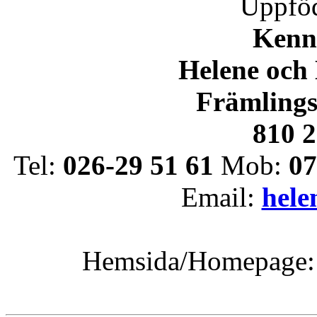
Uppföd
Kenn
Helene och
Främling
810 
Tel:
026-29 51 61
Mob:
07
Email:
hel
Hemsida/Homepage