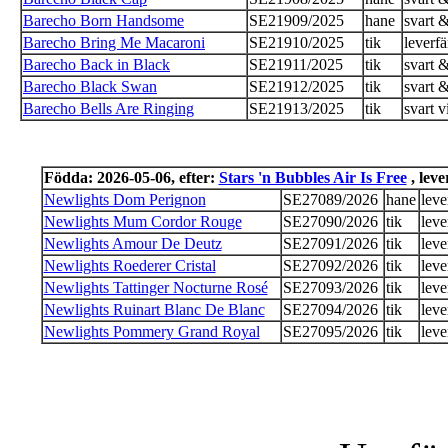
Barecho Born Handsome
SE21909/2025
hane
svart &
Barecho Bring Me Macaroni
SE21910/2025
tik
leverf
Barecho Back in Black
SE21911/2025
tik
svart &
Barecho Black Swan
SE21912/2025
tik
svart &
Barecho Bells Are Ringing
SE21913/2025
tik
svart v
Födda: 2026-05-06, efter:
Stars 'n Bubbles Air Is Free
, leve
Newlights Dom Perignon
SE27089/2026
hane
leve
Newlights Mum Cordor Rouge
SE27090/2026
tik
leve
Newlights Amour De Deutz
SE27091/2026
tik
leve
Newlights Roederer Cristal
SE27092/2026
tik
leve
Newlights Tattinger Nocturne Rosé
SE27093/2026
tik
leve
Newlights Ruinart Blanc De Blanc
SE27094/2026
tik
leve
Newlights Pommery Grand Royal
SE27095/2026
tik
leve