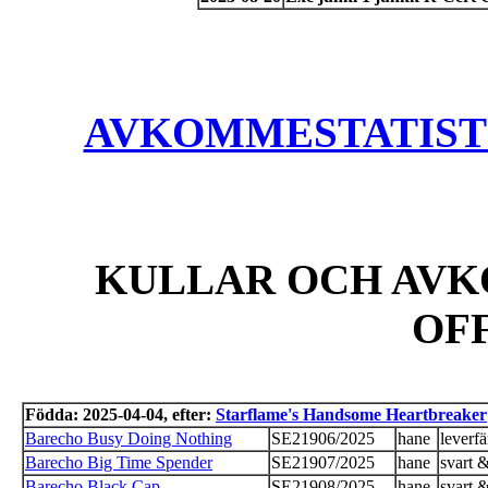
AVKOMMESTATISTIK
KULLAR OCH AVK
OF
Födda: 2025-04-04, efter:
Starflame's Handsome Heartbreaker
Barecho Busy Doing Nothing
SE21906/2025
hane
leverf
Barecho Big Time Spender
SE21907/2025
hane
svart &
Barecho Black Cap
SE21908/2025
hane
svart &