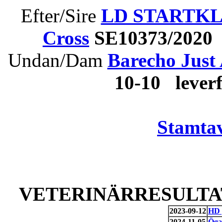
Efter/Sire
LD STARTKLA
Cross
SE10373/2020 
Undan/Dam
Barecho Just
10-10 lever
Stamtav
VETERINÄRRESULTAT
2023-09-12
HD 
2024-11-05
Öga