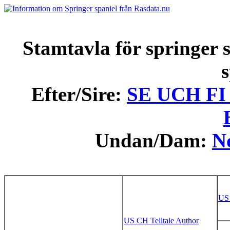
Stamtavla för springer s
s
Efter/Sire:
SE UCH FI
Undan/Dam:
N
US 
US CH Telltale Author