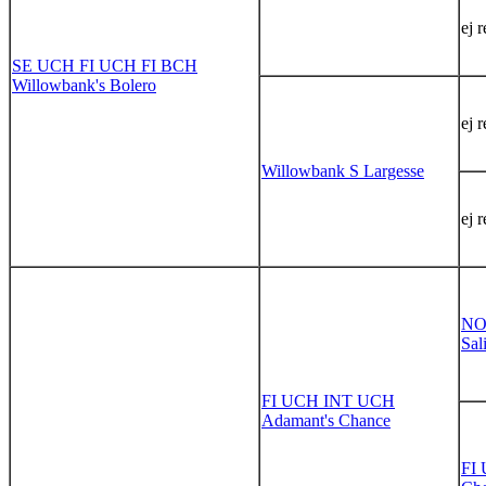
ej 
SE UCH FI UCH FI BCH
Willowbank's Bolero
ej 
Willowbank S Largesse
ej 
NO
Sal
FI UCH INT UCH
Adamant's Chance
FI