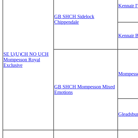
Kennair I
GB SHCH Sidelock
Chippendale
Kennair B
SE U(U)CH NO UCH
Mompesson Royal
Exclusive
Mompesso
GB SHCH Mompesson Mixed
Emotions
Gleadsbur