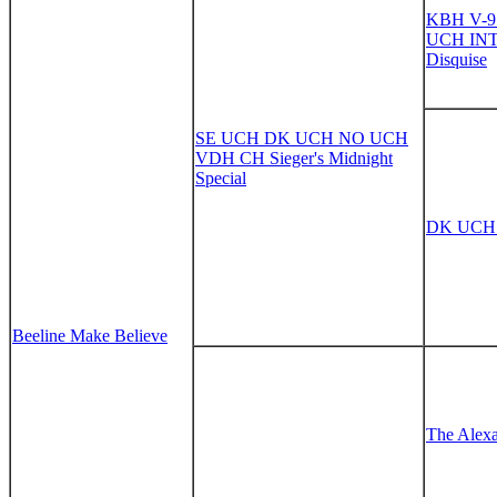
KBH V-9
UCH INT 
Disquise
SE UCH DK UCH NO UCH
VDH CH Sieger's Midnight
Special
DK UCH N
Beeline Make Believe
The Alex