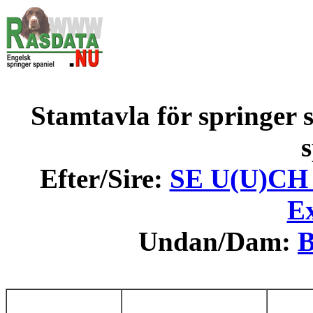
Stamtavla för springer s
s
Efter/Sire:
SE U(U)CH
Ex
Undan/Dam:
B