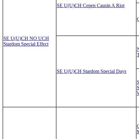
SE U(U)CH Cepen Causin A Riot
SE U(U)CH NO UCH
Stardom Special Effect
SE U(U)CH Stardom Special Days