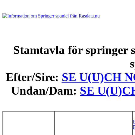
Stamtavla för springer s
s
Efter/Sire:
SE U(U)CH NO
Undan/Dam:
SE U(U)CH
P