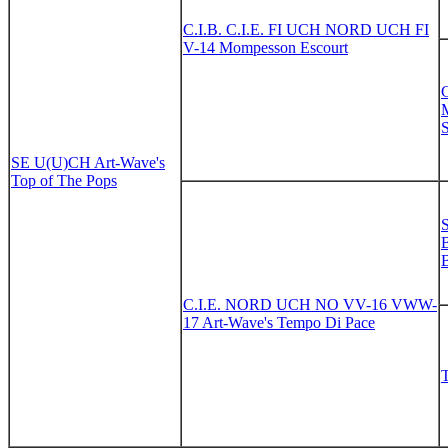
C.I.B. C.I.E. FI UCH NORD UCH FI
V-14 Mompesson Escourt
S
SE U(U)CH Art-Wave's
Top of The Pops
B
B
C.I.E. NORD UCH NO VV-16 VWW-
17 Art-Wave's Tempo Di Pace
T