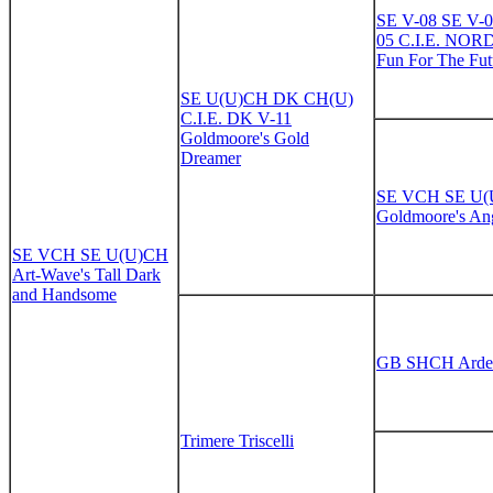
SE V-08 SE V-0
05 C.I.E. NOR
Fun For The Fut
SE U(U)CH DK CH(U)
C.I.E. DK V-11
Goldmoore's Gold
Dreamer
SE VCH SE U
Goldmoore's An
SE VCH SE U(U)CH
Art-Wave's Tall Dark
and Handsome
GB SHCH Arden
Trimere Triscelli