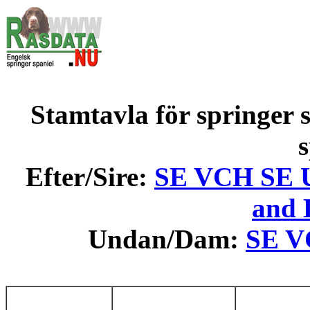
Stamtavla för springer s
s
Efter/Sire:
SE VCH SE U
and 
Undan/Dam:
SE V