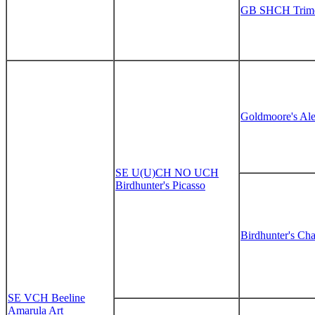
GB SHCH Trime
Goldmoore's Ale
SE U(U)CH NO UCH
Birdhunter's Picasso
Birdhunter's Cha
SE VCH Beeline
Amarula Art