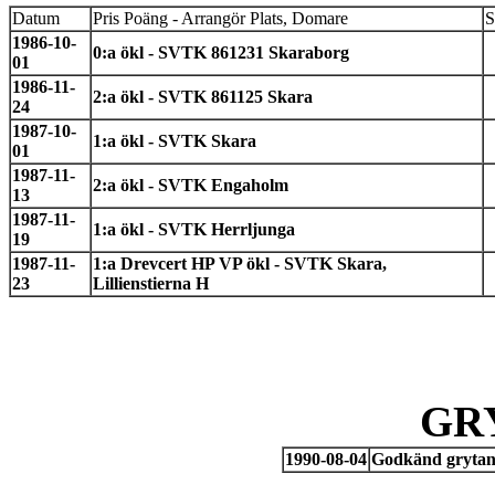
Datum
Pris Poäng - Arrangör Plats, Domare
S
1986-10-
0:a ökl - SVTK 861231 Skaraborg
01
1986-11-
2:a ökl - SVTK 861125 Skara
24
1987-10-
1:a ökl - SVTK Skara
01
1987-11-
2:a ökl - SVTK Engaholm
13
1987-11-
1:a ökl - SVTK Herrljunga
19
1987-11-
1:a Drevcert HP VP ökl - SVTK Skara,
23
Lillienstierna H
GR
1990-08-04
Godkänd grytan