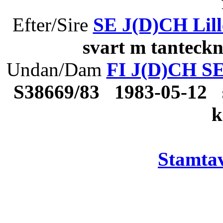
Efter/Sire
SE J(D)CH Lil
svart m tantec
Undan/Dam
FI J(D)CH SE
S38669/83 1983-05-12 
k
Stamtav