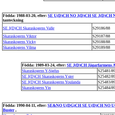
Födda: 1988-03-20, efter:
SE U(D)CH NO J(D)CH SE J(D)CH N
tanteckning
SE J(D)CH Skaraskogens Valle
S29186/88
Skaraskogens Viktor
S29187/88
Skaraskogens Vicky
S29188/88
Skaraskogens Vilma
S29189/88
Födda: 1989-03-24, efter:
SE J(D)CH Jägarfarmens 
Skaraskogens Y-Sigfus
S25481/8
SE J(D)CH Skaraskogens Yster
S25482/8
SE J(D)CH Skaraskogens Youlanda
S25483/8
Skaraskogens Yin
S25484/8
Födda: 1990-04-11, efter:
SE&NO U(DG)CH SE U(D)CH NO UC
Buster
,