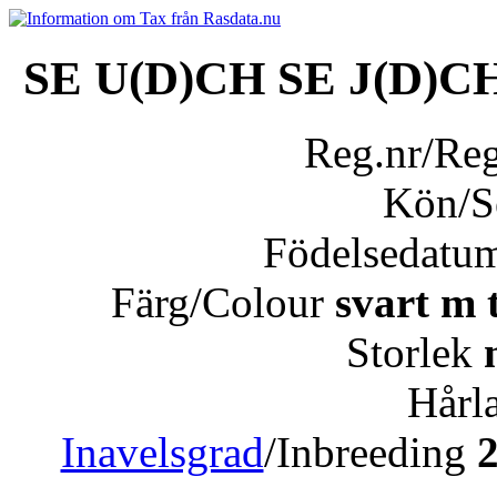
SE U(D)CH SE J(D
Reg.nr/Re
Kön/
Födelsedatu
Färg/Colour
svart m 
Storlek
Hårl
Inavelsgrad
/Inbreeding