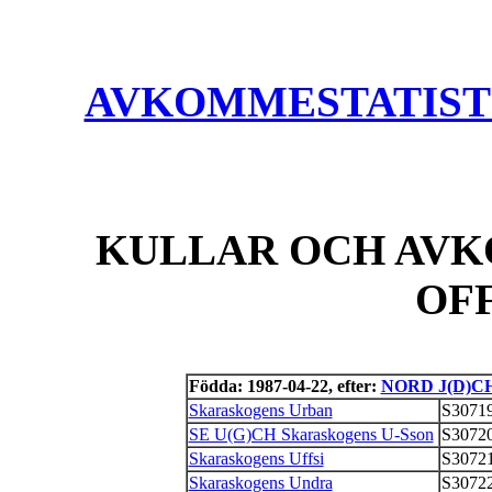
AVKOMMESTATISTIK
KULLAR OCH AVK
OF
Födda: 1987-04-22, efter:
NORD J(D)CH
Skaraskogens Urban
S30719
SE U(G)CH Skaraskogens U-Sson
S30720
Skaraskogens Uffsi
S30721
Skaraskogens Undra
S30722