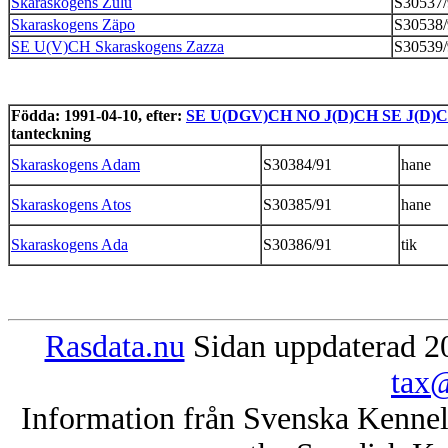
Skaraskogens Zulu
S30537/
Skaraskogens Zäpo
S30538/
SE U(V)CH Skaraskogens Zazza
S30539/
Födda: 1991-04-10, efter:
SE U(DGV)CH NO J(D)CH SE J(D)C
tanteckning
Skaraskogens Adam
S30384/91
hane
Skaraskogens Atos
S30385/91
hane
Skaraskogens Ada
S30386/91
tik
Rasdata.nu
Sidan uppdaterad 20
tax@
Information från Svenska Kenne