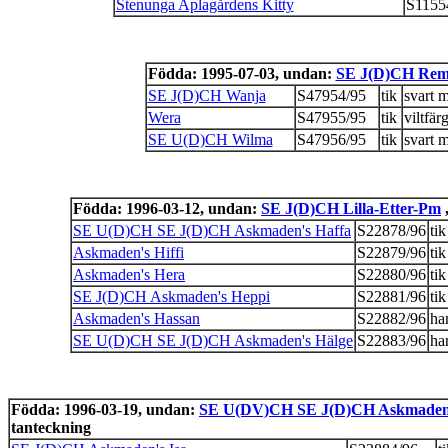
Stenunga Aplagårdens Kitty
S1155
Födda: 1995-07-03, undan:
SE J(D)CH Re
SE J(D)CH Wanja
S47954/95
tik
svart 
Wera
S47955/95
tik
viltfär
SE U(D)CH Wilma
S47956/95
tik
svart 
Födda: 1996-03-12, undan:
SE J(D)CH Lilla-Etter-Pm
,
SE U(D)CH SE J(D)CH Askmaden's Haffa
S22878/96
tik
Askmaden's Hiffi
S22879/96
tik
Askmaden's Hera
S22880/96
tik
SE J(D)CH Askmaden's Heppi
S22881/96
tik
Askmaden's Hassan
S22882/96
ha
SE U(D)CH SE J(D)CH Askmaden's Hälge
S22883/96
ha
Födda: 1996-03-19, undan:
SE U(DV)CH SE J(D)CH Askmaden'
tanteckning