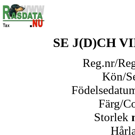
SE J(D)CH 
Reg.nr/Re
Kön/S
Födelsedatu
Färg/C
Storlek
Hårl