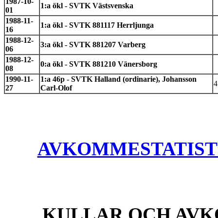
1987-10-
1:a ökl - SVTK Västsvenska
01
1988-11-
1:a ökl - SVTK 881117 Herrljunga
16
1988-12-
3:a ökl - SVTK 881207 Varberg
06
1988-12-
0:a ökl - SVTK 881210 Vänersborg
08
1990-11-
1:a 46p - SVTK Halland (ordinarie), Johansson
4
27
Carl-Olof
AVKOMMESTATISTIK
KULLAR OCH AVK