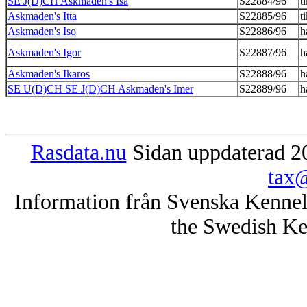
SE J(D)CH Askmaden's Isa
S22884/96
t
Askmaden's Itta
S22885/96
t
Askmaden's Iso
S22886/96
h
Askmaden's Igor
S22887/96
h
Askmaden's Ikaros
S22888/96
h
SE U(D)CH SE J(D)CH Askmaden's Imer
S22889/96
h
Rasdata.nu
Sidan uppdaterad 20
tax@
Information från Svenska Kenne
the Swedish Ke