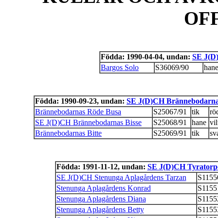
OF
Födda: 1990-04-04, undan:
SE J(D
Bargos Solo
S36069/90
han
Födda: 1990-09-23, undan:
SE J(D)CH Brännebodarna
Brännebodarnas Röde Busa
S25067/91
tik
rö
SE J(D)CH Brännebodarnas Bisse
S25068/91
hane
vi
Brännebodarnas Bitte
S25069/91
tik
sv
Födda: 1991-11-12, undan:
SE J(D)CH Tyratorpe
SE J(D)CH Stenunga Aplagårdens Tarzan
S1155
Stenunga Aplagårdens Konrad
S1155
Stenunga Aplagårdens Diana
S1155
Stenunga Aplagårdens Betty
S1155