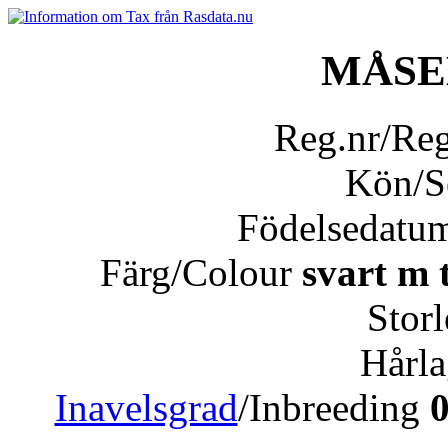
MÅSE
Reg.nr/Re
Kön/
Födelsedatu
Färg/Colour
svart m 
Stor
Hårl
Inavelsgrad
/Inbreeding