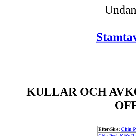
Unda
Stamtav
KULLAR OCH AVK
OF
Efter/Sire:
Chin-P
Chin-Peek Kitt's B