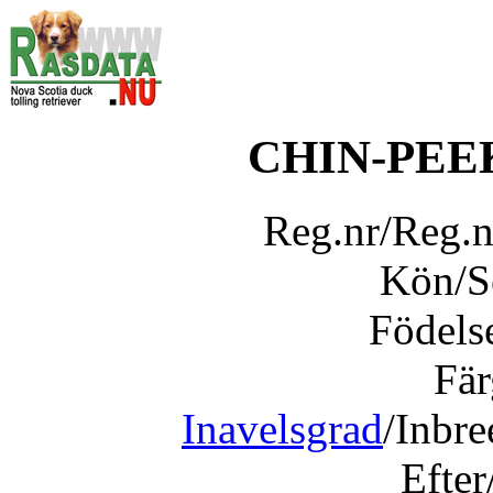
CHIN-PEE
Reg.nr/Reg.
Kön/
Födels
Fär
Inavelsgrad
/Inbr
Efter