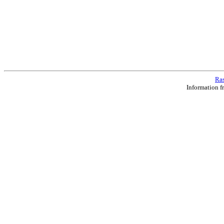
Ras
Information f