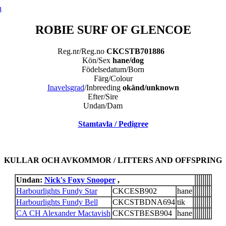
ROBIE SURF OF GLENCOE
Reg.nr/Reg.no
CKCSTB701886
Kön/Sex
hane/dog
Födelsedatum/Born
Färg/Colour
Inavelsgrad
/Inbreeding
okänd/unknown
Efter/Sire
Undan/Dam
Stamtavla / Pedigree
KULLAR OCH AVKOMMOR / LITTERS AND OFFSPRING
Undan:
Nick's Foxy Snooper
,
Harbourlights Fundy Star
CKCESB902
hane
Harbourlights Fundy Bell
CKCSTBDNA694
tik
CA CH Alexander Mactavish
CKCSTBESB904
hane