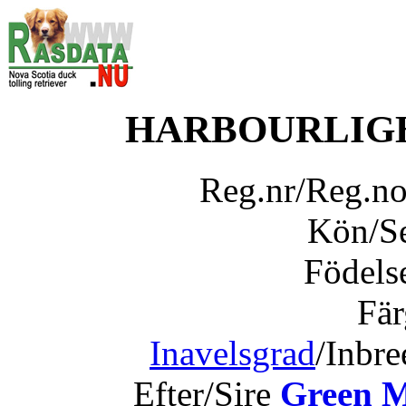
HARBOURLIGH
Reg.nr/Reg.n
Kön/S
Födels
Fär
Inavelsgrad
/Inbr
Efter/Sire
Green M