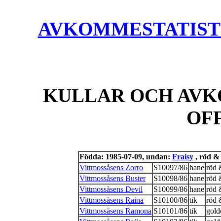
AVKOMMESTATISTIK
KULLAR OCH AVK
OF
Födda: 1985-07-09, undan:
Fraisy
, röd & 
Vittmossåsens Zorro
S10097/86
hane
röd 
Vittmossåsens Buster
S10098/86
hane
röd 
Vittmossåsens Devil
S10099/86
hane
röd 
Vittmossåsens Raina
S10100/86
tik
röd 
Vittmossåsens Ramona
S10101/86
tik
gold