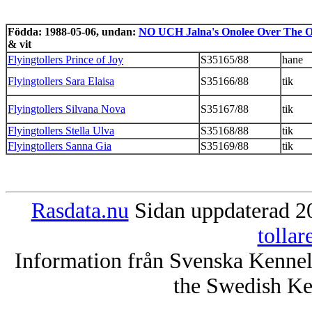
Födda: 1988-05-06, undan:
NO UCH Jalna's Onolee Over The 
& vit
Flyingtollers Prince of Joy
S35165/88
hane
Flyingtollers Sara Elaisa
S35166/88
tik
Flyingtollers Silvana Nova
S35167/88
tik
Flyingtollers Stella Ulva
S35168/88
tik
Flyingtollers Sanna Gia
S35169/88
tik
Rasdata.nu
Sidan uppdaterad 20
tolla
Information från Svenska Kenne
the Swedish Ke