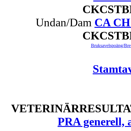
CKCST
Undan/Dam
CA CH 
CKCST
Bruksavelspoäng/Bree
Stamtav
VETERINÄRRESULTAT
PRA generell, 