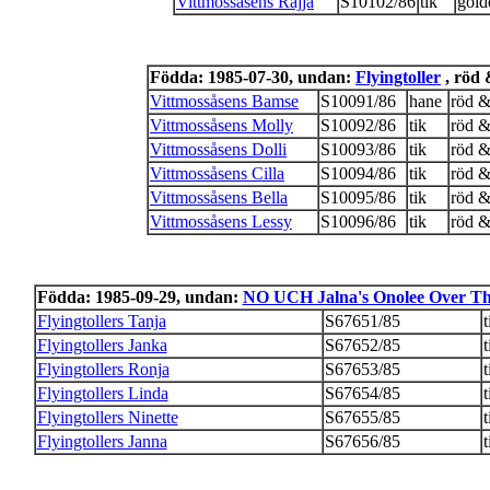
Vittmossåsens Rajja
S10102/86
tik
gold
Födda: 1985-07-30, undan:
Flyingtoller
, röd 
Vittmossåsens Bamse
S10091/86
hane
röd &
Vittmossåsens Molly
S10092/86
tik
röd &
Vittmossåsens Dolli
S10093/86
tik
röd &
Vittmossåsens Cilla
S10094/86
tik
röd &
Vittmossåsens Bella
S10095/86
tik
röd &
Vittmossåsens Lessy
S10096/86
tik
röd &
Födda: 1985-09-29, undan:
NO UCH Jalna's Onolee Over T
Flyingtollers Tanja
S67651/85
t
Flyingtollers Janka
S67652/85
t
Flyingtollers Ronja
S67653/85
t
Flyingtollers Linda
S67654/85
t
Flyingtollers Ninette
S67655/85
t
Flyingtollers Janna
S67656/85
t