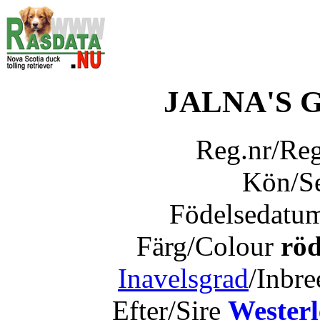
JALNA'S 
Reg.nr/Re
Kön/S
Födelsedatu
Färg/Colour
röd
Inavelsgrad
/Inbr
Efter/Sire
Westerl