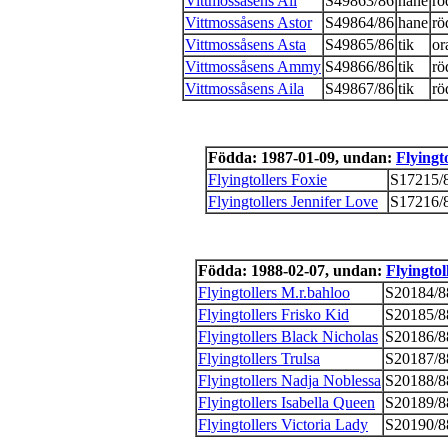
Vittmossåsens Ali
S49863/86
hane
rö
Vittmossåsens Astor
S49864/86
hane
rö
Vittmossåsens Asta
S49865/86
tik
or
Vittmossåsens Ammy
S49866/86
tik
rö
Vittmossåsens Aila
S49867/86
tik
rö
Födda: 1987-01-09, undan:
Flyingto
Flyingtollers Foxie
S17215/
Flyingtollers Jennifer Love
S17216/
Födda: 1988-02-07, undan:
Flyingtol
Flyingtollers M.r.bahloo
S20184/8
Flyingtollers Frisko Kid
S20185/8
Flyingtollers Black Nicholas
S20186/8
Flyingtollers Trulsa
S20187/8
Flyingtollers Nadja Noblessa
S20188/8
Flyingtollers Isabella Queen
S20189/8
Flyingtollers Victoria Lady
S20190/8