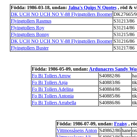
Födda: 1986-03-18, undan:
Jalna's Quips N Quotes
, röd & vi
DK UCH NO UCH NO V-88 Flyingtollers Boomer
DK27665/9
Flyingtollers Rasmus
S31213/86
Flyingtollers Roy
S31214/86
Flyingtollers Bonny
S31215/86
DK UCH NO UCH NO V-88 Flyingtollers Boomer
S31216/86
Flyingtollers Buster
S31217/86
Födda: 1986-05-09, undan:
Ardunacres Sandy Wo
Fo Bi Tollers Arrow
S40882/86
ha
Fo Bi Tollers Anja
S40883/86
tik
Fo Bi Tollers Adelina
S40884/86
tik
Fo Bi Tollers Antonia
S40885/86
tik
Fo Bi Tollers Arrabella
S40886/86
tik
Födda: 1986-07-09, undan:
Fraisy
, rö
Vittmossåsens Anton
S49862/86
hane
or