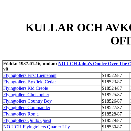
KULLAR OCH AVK
OF
Födda: 1987-01-16, undan:
NO UCH Jalna's Onolee Over The 
vit
Flyingtollers First Lieutenant
S18522/87
Flyingtollers Byxfield Cedar
S18523/87
Flyingtollers Kid Creole
S18524/87
Flyingtollers Christopher
S18525/87
Flyingtollers Country Boy
S18526/87
Flyingtollers Commander
S18527/87
Flyingtollers Ronja
S18528/87
Flyingtollers Quillo Quest
S18529/87
NO UCH Flyingtollers Quarter Lily
S18530/87