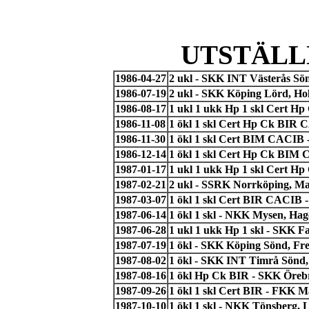
UTSTÄLL
1986-04-27
2 ukl - SKK INT Västerås Sö
1986-07-19
2 ukl - SKK Köping Lörd, H
1986-08-17
1 ukl 1 ukk Hp 1 skl Cert 
1986-11-08
1 ökl 1 skl Cert Hp Ck BIR
1986-11-30
1 ökl 1 skl Cert BIM CACIB 
1986-12-14
1 ökl 1 skl Cert Hp Ck BIM
1987-01-17
1 ukl 1 ukk Hp 1 skl Cert Hp
1987-02-21
2 ukl - SSRK Norrköping, Ma
1987-03-07
1 ökl 1 skl Cert BIR CACIB -
1987-06-14
1 ökl 1 skl - NKK Mysen, Hag
1987-06-28
1 ukl 1 ukk Hp 1 skl - SKK F
1987-07-19
1 ökl - SKK Köping Sönd, Fr
1987-08-02
1 ökl - SKK INT Timrå Sönd,
1987-08-16
1 ökl Hp Ck BIR - SKK Örebr
1987-09-26
1 ökl 1 skl Cert BIR - FKK 
1987-10-10
1 ökl 1 skl - NKK Tönsberg,