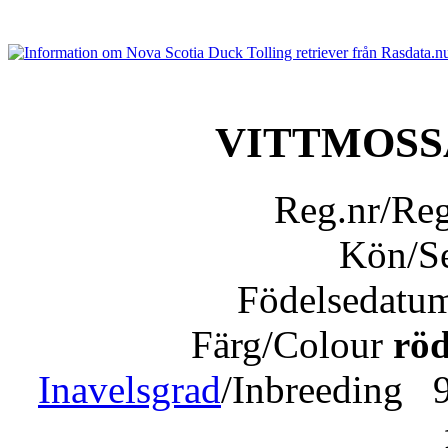
VITTMOSS
Reg.nr/Re
Kön/S
Födelsedatu
Färg/Colour
röd
Inavelsgrad
/Inbreeding 9