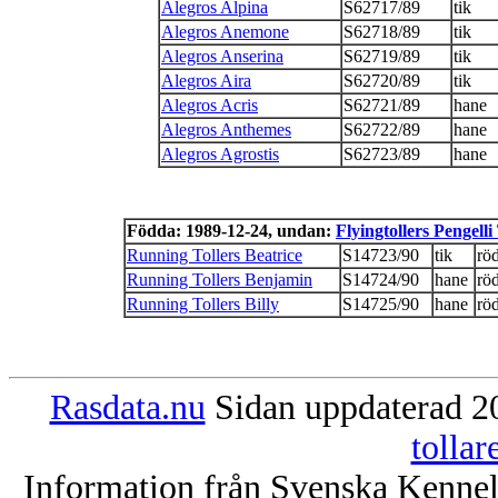
Alegros Alpina
S62717/89
tik
Alegros Anemone
S62718/89
tik
Alegros Anserina
S62719/89
tik
Alegros Aira
S62720/89
tik
Alegros Acris
S62721/89
hane
Alegros Anthemes
S62722/89
hane
Alegros Agrostis
S62723/89
hane
Födda: 1989-12-24, undan:
Flyingtollers Pengelli
Running Tollers Beatrice
S14723/90
tik
rö
Running Tollers Benjamin
S14724/90
hane
rö
Running Tollers Billy
S14725/90
hane
rö
Rasdata.nu
Sidan uppdaterad 20
tolla
Information från Svenska Kenne