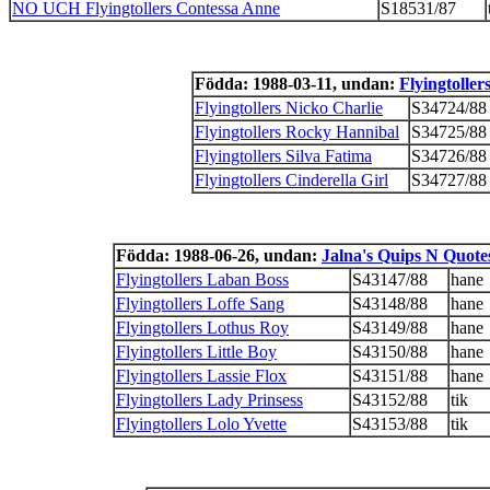
NO UCH Flyingtollers Contessa Anne
S18531/87
Födda: 1988-03-11, undan:
Flyingtoller
Flyingtollers Nicko Charlie
S34724/88
Flyingtollers Rocky Hannibal
S34725/88
Flyingtollers Silva Fatima
S34726/88
Flyingtollers Cinderella Girl
S34727/88
Födda: 1988-06-26, undan:
Jalna's Quips N Quote
Flyingtollers Laban Boss
S43147/88
hane
Flyingtollers Loffe Sang
S43148/88
hane
Flyingtollers Lothus Roy
S43149/88
hane
Flyingtollers Little Boy
S43150/88
hane
Flyingtollers Lassie Flox
S43151/88
hane
Flyingtollers Lady Prinsess
S43152/88
tik
Flyingtollers Lolo Yvette
S43153/88
tik