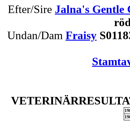
Efter/Sire
Jalna's Gentle 
rö
Undan/Dam
Fraisy
S0118
Stamtav
VETERINÄRRESULTAT
19
19