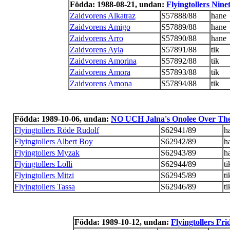
Födda: 1988-08-21, undan:
Flyingtollers Ninet
Zaidvorens Alkatraz
S57888/88
hane
Zaidvorens Amigo
S57889/88
hane
Zaidvorens Arro
S57890/88
hane
Zaidvorens Ayla
S57891/88
tik
Zaidvorens Amorina
S57892/88
tik
Zaidvorens Amora
S57893/88
tik
Zaidvorens Amona
S57894/88
tik
Födda: 1989-10-06, undan:
NO UCH Jalna's Onolee Over Th
Flyingtollers Röde Rudolf
S62941/89
h
Flyingtollers Albert Boy
S62942/89
h
Flyingtollers Myzak
S62943/89
h
Flyingtollers Lolli
S62944/89
ti
Flyingtollers Mitzi
S62945/89
ti
Flyingtollers Tassa
S62946/89
ti
Födda: 1989-10-12, undan:
Flyingtollers Fri