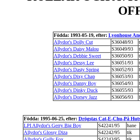
OF
Födda: 1993-05-19, efter:
Lyonhouse An
Allydor's Dolly Cut
S36048/93
Allydor's Daisy Malou
S36049/93
Allydor's Debbie Sweet
S36050/93
Allydor's Dessy Lee
S36051/93
Allydor's Dasty Spring
S36052/93
Allydor's Dixy Chap
S36053/93
Allydor's Danny Boy
S36054/93
Allydor's Dinky Duck
S36055/93
Allydor's Dorsey Jazz
S36056/93
Födda: 1995-06-25, efter:
Drögstas Cat-E-Chu-På Hut
LPI Allydor's Gerry Big Boy
S42241/95
hane
Allydor's Glossy Diza
S42242/95
tik
Allydor's Gully Fox
S42243/95
tik