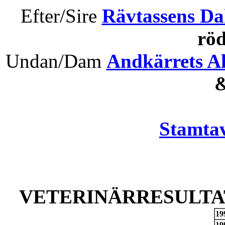
Efter/Sire
Rävtassens Da
rö
Undan/Dam
Andkärrets Al
Stamtav
VETERINÄRRESULTAT
19
19