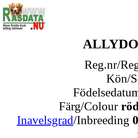
ALLYDO
Reg.nr/Re
Kön/
Födelsedatu
Färg/Colour
röd
Inavelsgrad
/Inbreeding