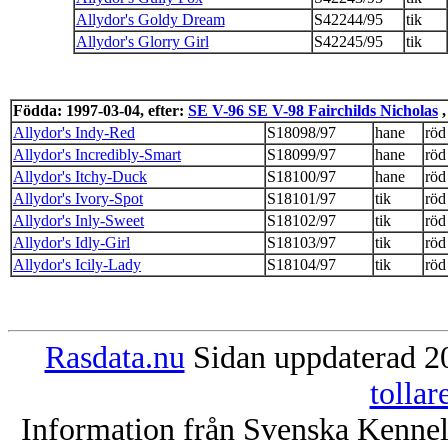
Allydor's Goldy Dream
S42244/95
tik
Allydor's Glorry Girl
S42245/95
tik
Födda: 1997-03-04, efter:
SE V-96 SE V-98 Fairchilds Nicholas
,
Allydor's Indy-Red
S18098/97
hane
röd
Allydor's Incredibly-Smart
S18099/97
hane
röd
Allydor's Itchy-Duck
S18100/97
hane
röd
Allydor's Ivory-Spot
S18101/97
tik
röd
Allydor's Inly-Sweet
S18102/97
tik
röd
Allydor's Idly-Girl
S18103/97
tik
röd
Allydor's Icily-Lady
S18104/97
tik
röd
Rasdata.nu
Sidan uppdaterad 20
tolla
Information från Svenska Kenne