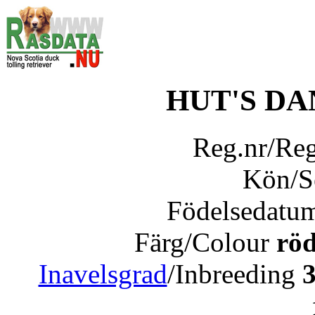
HUT'S D
Reg.nr/Re
Kön/
Födelsedatu
Färg/Colour
röd
Inavelsgrad
/Inbreeding