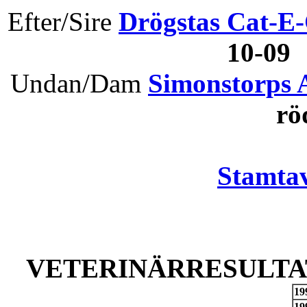
Efter/Sire
Drögstas Cat-E
10-09
Undan/Dam
Simonstorps 
rö
Stamtav
VETERINÄRRESULTAT
19
19