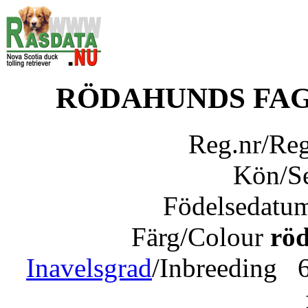
RÖDAHUNDS FAG
Reg.nr/Re
Kön/S
Födelsedatu
Färg/Colour
röd
Inavelsgrad
/Inbreeding 6