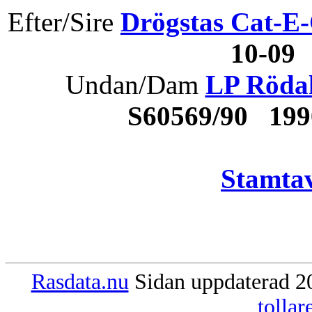
Efter/Sire
Drögstas Cat-E
10-09
Undan/Dam
LP Rödah
S60569/90 19
Stamtav
Rasdata.nu
Sidan uppdaterad 20
tolla