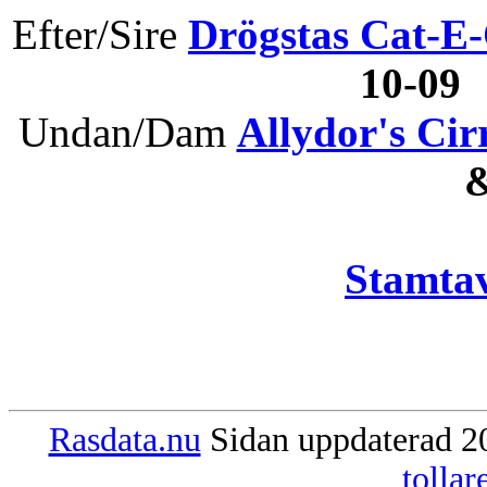
Efter/Sire
Drögstas Cat-E
10-09
Undan/Dam
Allydor's Cir
Stamtav
Rasdata.nu
Sidan uppdaterad 20
tolla