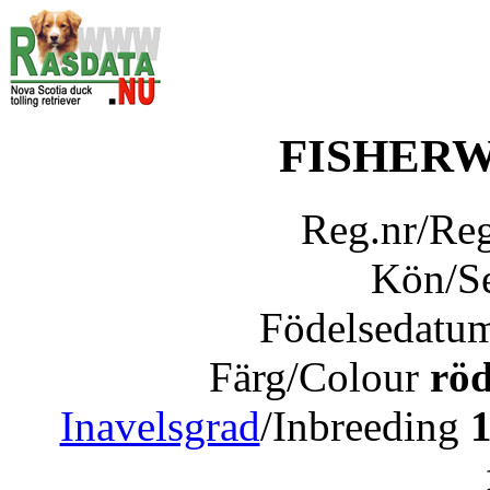
FISHERW
Reg.nr/Re
Kön/S
Födelsedatu
Färg/Colour
röd
Inavelsgrad
/Inbreeding