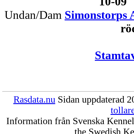
10-09
Undan/Dam
Simonstorps 
rö
Stamtav
Rasdata.nu
Sidan uppdaterad 20
tolla
Information från Svenska Kenne
the Swedish Ke