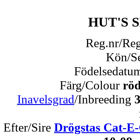
HUT'S
Reg.nr/Re
Kön/S
Födelsedatu
Färg/Colour
röd
Inavelsgrad
/Inbreeding
Efter/Sire
Drögstas Cat-E