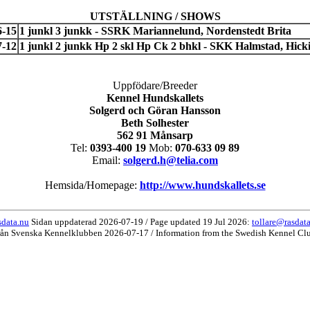
UTSTÄLLNING / SHOWS
6-15
1 junkl 3 junkk - SSRK Mariannelund, Nordenstedt Brita
7-12
1 junkl 2 junkk Hp 2 skl Hp Ck 2 bhkl - SKK Halmstad, Hick
Uppfödare/Breeder
Kennel Hundskallets
Solgerd och Göran Hansson
Beth Solhester
562 91 Månsarp
Tel:
0393-400 19
Mob:
070-633 09 89
Email:
solgerd.h@telia.com
Hemsida/Homepage:
http://www.hundskallets.se
data.nu
Sidan uppdaterad 2026-07-19 / Page updated 19 Jul 2026:
tollare@rasdat
rån Svenska Kennelklubben 2026-07-17 / Information from the Swedish Kennel Cl