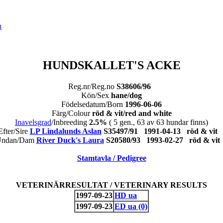
HUNDSKALLET'S ACKE
Reg.nr/Reg.no
S38606/96
Kön/Sex
hane/dog
Födelsedatum/Born
1996-06-06
Färg/Colour
röd & vit/red and white
Inavelsgrad
/Inbreeding
2.5%
( 5 gen., 63 av 63 hundar finns)
Efter/Sire
LP Lindalunds Aslan
S35497/91 1991-04-13 röd & vi
ndan/Dam
River Duck's Laura
S20580/93 1993-02-27 röd & v
Stamtavla / Pedigree
VETERINÄRRESULTAT / VETERINARY RESULTS
1997-09-23
HD ua
1997-09-23
ED ua (0)