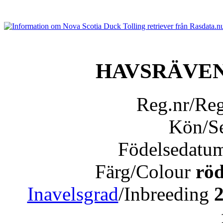
HAVSRÄVEN
Reg.nr/Re
Kön/S
Födelsedatu
Färg/Colour
röd
Inavelsgrad
/Inbreeding