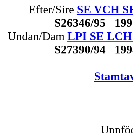
Efter/Sire
SE VCH SE
S26346/95 19
Undan/Dam
LPI SE LCH 
S27390/94 19
Stamtav
Uppföd