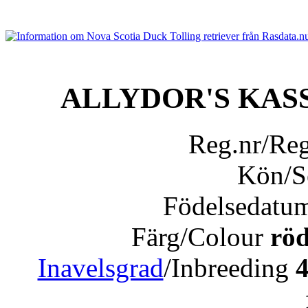
ALLYDOR'S KAS
Reg.nr/Re
Kön/
Födelsedatu
Färg/Colour
röd
Inavelsgrad
/Inbreeding