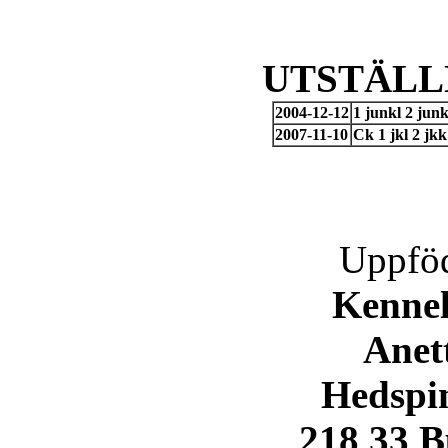
UTSTÄLL
2004-12-12
1 junkl 2 ju
2007-11-10
Ck 1 jkl 2 jk
Uppföd
Kennel
Anett
Hedspi
218 33 B