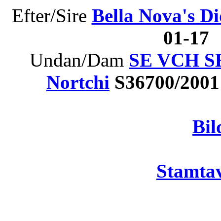
Efter/Sire
Bella Nova's Di
01-17
Undan/Dam
SE VCH SE
Nortchi
S36700/200
Bil
Stamtav