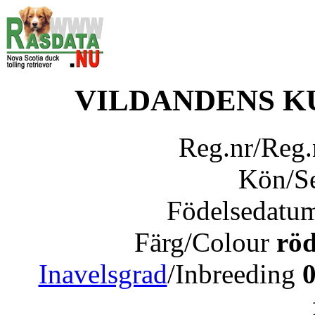
VILDANDENS K
Reg.nr/Reg
Kön/S
Födelsedatu
Färg/Colour
röd
Inavelsgrad
/Inbreeding