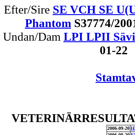
Efter/Sire
SE VCH SE U(U
Phantom
S37774/200
Undan/Dam
LPI LPII Säv
01-22
Stamtav
VETERINÄRRESULTAT
2006-09-20
H
2006-09-20
E