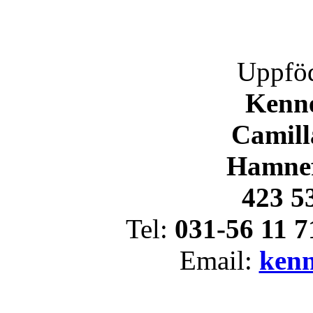
Uppföd
Kenne
Camill
Hamnef
423 5
Tel:
031-56 11 7
Email:
ken