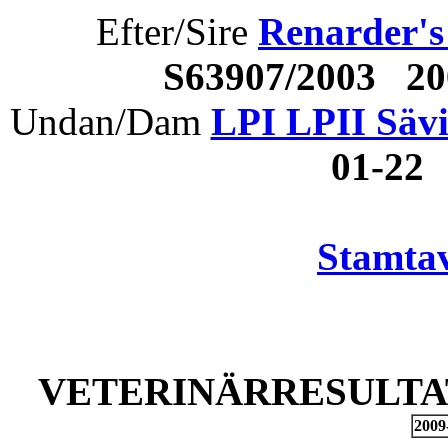
Efter/Sire
Renarder's
S63907/2003 2
Undan/Dam
LPI LPII Säv
01-22
Stamtav
VETERINÄRRESULTAT
2009