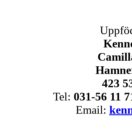
Uppföd
Kenne
Camill
Hamnef
423 5
Tel:
031-56 11 7
Email:
ken