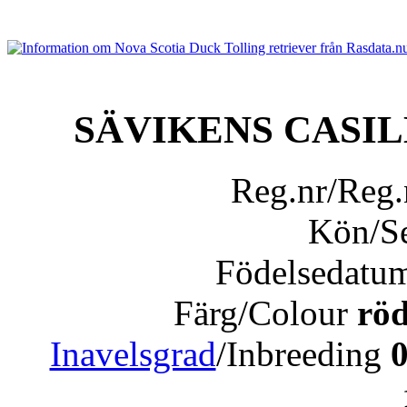
SÄVIKENS CASI
Reg.nr/Reg
Kön/S
Födelsedatu
Färg/Colour
röd
Inavelsgrad
/Inbreeding