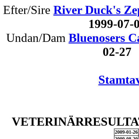
Efter/Sire
River Duck's Z
1999-07
Undan/Dam
Bluenosers C
02-27
Stamtav
VETERINÄRRESULTAT
2009-01-26
2009-08-20