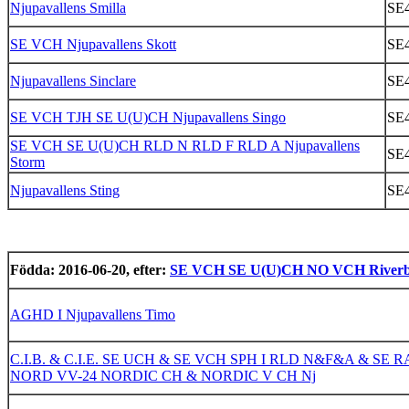
Njupavallens Smilla
SE4
SE VCH Njupavallens Skott
SE4
Njupavallens Sinclare
SE4
SE VCH TJH SE U(U)CH Njupavallens Singo
SE4
SE VCH SE U(U)CH RLD N RLD F RLD A Njupavallens
SE4
Storm
Njupavallens Sting
SE4
Födda: 2016-06-20, efter:
SE VCH SE U(U)CH NO VCH Riverbre
AGHD I Njupavallens Timo
C.I.B. & C.I.E. SE UCH & SE VCH SPH I RLD N&F&A & SE 
NORD VV-24 NORDIC CH & NORDIC V CH Nj