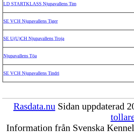
LD STARTKLASS Njupavallens Tim
SE VCH Njupavallens Tiger
SE U(U)CH Njupavallens Troja
Njupavallens Töa
SE VCH Njupavallens Tindri
Rasdata.nu
Sidan uppdaterad 20
tolla
Information från Svenska Kenne