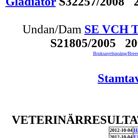
Gladiator
S32257/2008 2
Undan/Dam
SE VCH T
S21805/2005 2
Bruksavelspoäng/Breed
Stamtav
VETERINÄRRESULTAT
2012-10-04
H
2012-10-04
E