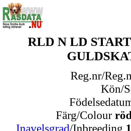
RLD N LD STAR
GULDSKA
Reg.nr/Reg.
Kön/
Födelsedatu
Färg/Colour
röd
Inavelsgrad
/Inbreeding