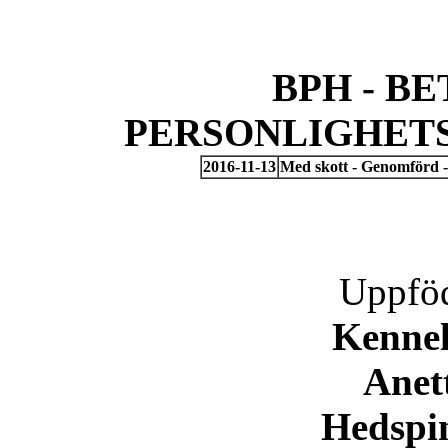
BPH - B
PERSONLIGHET
2016-11-13
Med skott - Genomförd -
Uppföd
Kennel
Anett
Hedspi