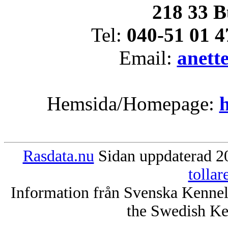
218 33 B
Tel:
040-51 01 4
Email:
anett
Hemsida/Homepage:
Rasdata.nu
Sidan uppdaterad 20
tolla
Information från Svenska Kenne
the Swedish Ke