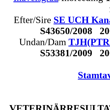
Efter/Sire
SE UCH Kanad
S43650/2008 2
Undan/Dam
TJH(PTRH
S53381/2009 2
Stamtav
VETERINÄRRESULTAT