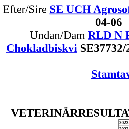
Efter/Sire
SE UCH Agrosof
04-06
Undan/Dam
RLD N R
Chokladbiskvi
SE37732/
Stamtav
VETERINÄRRESULTAT
2022
2022