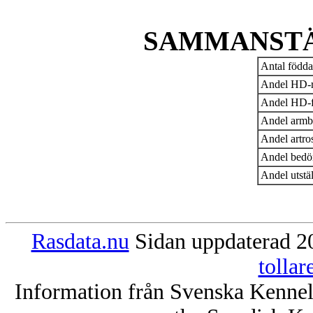
SAMMANSTÄ
Antal födda
Andel HD-r
Andel HD-fr
Andel armb
Andel artro
Andel bedö
Andel utstä
Rasdata.nu
Sidan uppdaterad 20
tolla
Information från Svenska Kenne