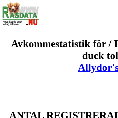
Avkommestatistik för / Li
duck tol
Allydor'
ANTAL REGISTRERAD