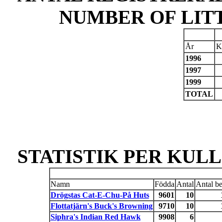
NUMBER OF LIT
År
K
1996
1997
1999
TOTAL
STATISTIK PER KULL 
Namn
Födda
Antal
Antal be
Drögstas Cat-E-Chu-På Huts
9601
10
Flottatjärn's Buck's Browning
9710
10
Siphra's Indian Red Hawk
9908
6