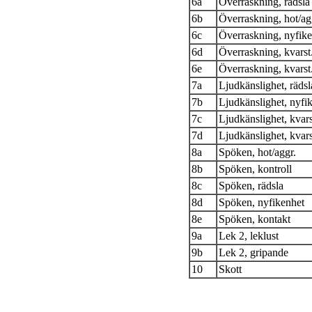
6a
Överraskning, rädsla
6b
Överraskning, hot/ag
6c
Överraskning, nyfike
6d
Överraskning, kvarst.
6e
Överraskning, kvarst.
7a
Ljudkänslighet, rädsl
7b
Ljudkänslighet, nyfi
7c
Ljudkänslighet, kvars
7d
Ljudkänslighet, kvarst
8a
Spöken, hot/aggr.
8b
Spöken, kontroll
8c
Spöken, rädsla
8d
Spöken, nyfikenhet
8e
Spöken, kontakt
9a
Lek 2, leklust
9b
Lek 2, gripande
10
Skott