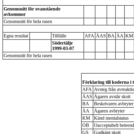
Genomsnitt för ovanstående
avkommor
Genomsnitt för hela rasen
Egna resultat
Tillfälle
AFA
ÄAS
BA
ÄA
KM
Södertälje
1999-03-07
Genomsnitt för hela rasen
Förklaring till koderna i 
AFA
Avsteg från avreakti
ÄAS
Ägaren avstår skott
BA
Beskrivaren avbryter
ÄA
Ägaren avbryter
KM
Känd mentalstatus
OB
Oacceptabelt beteen
GS
Godkänt skott