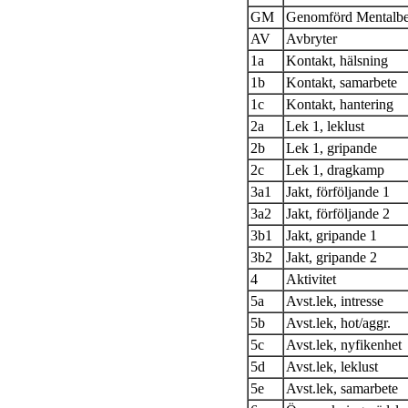
GM
Genomförd Mentalbe
AV
Avbryter
1a
Kontakt, hälsning
1b
Kontakt, samarbete
1c
Kontakt, hantering
2a
Lek 1, leklust
2b
Lek 1, gripande
2c
Lek 1, dragkamp
3a1
Jakt, förföljande 1
3a2
Jakt, förföljande 2
3b1
Jakt, gripande 1
3b2
Jakt, gripande 2
4
Aktivitet
5a
Avst.lek, intresse
5b
Avst.lek, hot/aggr.
5c
Avst.lek, nyfikenhet
5d
Avst.lek, leklust
5e
Avst.lek, samarbete