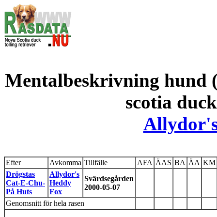
Mentalbeskrivning hund (
scotia duck
Allydor'
Efter
Avkomma
Tillfälle
AFA
ÄAS
BA
ÄA
KM
Drögstas
Allydor's
Svärdsegården
Cat-E-Chu-
Heddy
2000-05-07
På Huts
Fox
Genomsnitt för hela rasen