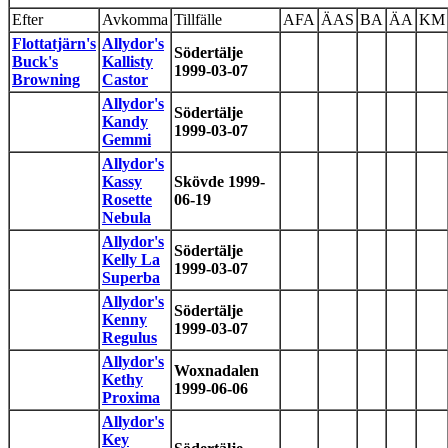
Efter
Avkomma
Tillfälle
AFA
ÄAS
BA
ÄA
KM
Flottatjärn's
Allydor's
Södertälje
Buck's
Kallisty
1999-03-07
Browning
Castor
Allydor's
Södertälje
Kandy
1999-03-07
Gemmi
Allydor's
Kassy
Skövde 1999-
Rosette
06-19
Nebula
Allydor's
Södertälje
Kelly La
1999-03-07
Superba
Allydor's
Södertälje
Kenny
1999-03-07
Regulus
Allydor's
Woxnadalen
Kethy
1999-06-06
Proxima
Allydor's
Key