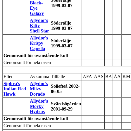
Södertälje
Black-
1999-03-07
Eye
Galaxy
Allydor's
Södertälje
Kitty
1999-03-07
Shell Star
Allydor's
Södertälje
Krispy
1999-03-07
Capella
Genomsnitt för ovanstående kull
Genomsnitt för hela rasen
Efter
Avkomma
Tillfälle
AFA
ÄAS
BA
ÄA
KM
Siphra's
Allydor's
Sollefteå 2002-
Indian Red
Mitzy
06-05
Hawk
Dorado
Allydor's
Svärdsögården
Morky
2001-09-29
Hydrus
Genomsnitt för ovanstående kull
Genomsnitt för hela rasen