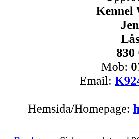
Kennel 
Je
Lås
830 
Mob:
0
Email:
K92
Hemsida/Homepage:
h