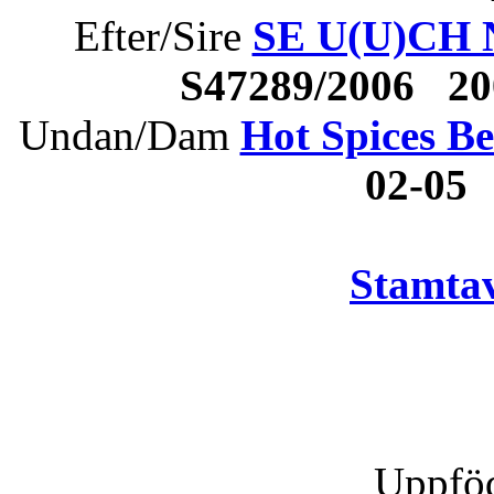
Efter/Sire
SE U(U)CH N
S47289/2006 2
Undan/Dam
Hot Spices B
02-05
Stamtav
Uppföd