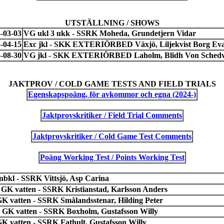
UTSTÄLLNING / SHOWS
-03-03
VG ukl 3 ukk - SSRK Moheda, Grundetjern Vidar
-04-15
Exc jkl - SKK EXTERIÖRBED Växjö, Liljekvist Borg Ev
-08-30
VG jkl - SKK EXTERIÖRBED Laholm, Blidh Von Schedv
JAKTPROV / COLD GAME TESTS AND FIELD TRIALS
Egenskapspoäng, för avkommor och egna (2024-)
Jaktprovskritiker / Field Trial Comments
Jaktprovskritiker / Cold Game Test Comments
Poäng Working Test / Points Working Test
 nbkl - SSRK Vittsjö, Asp Carina
l GK vatten - SSRK Kristianstad, Karlsson Anders
 GK vatten - SSRK Smålandsstenar, Hilding Peter
 GK vatten - SSRK Boxholm, Gustafsson Willy
GK vatten - SSRK Fathult, Gustafsson Willy