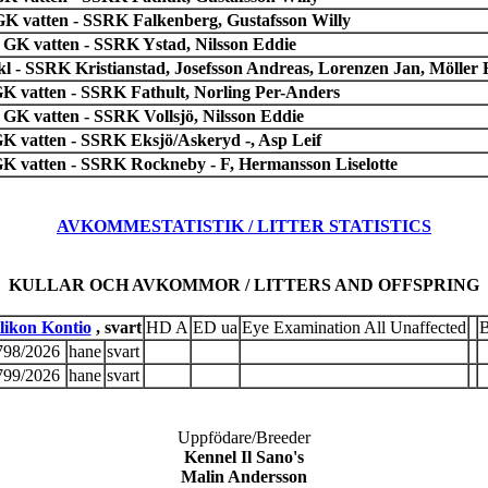
 GK vatten - SSRK Falkenberg, Gustafsson Willy
 GK vatten - SSRK Ystad, Nilsson Eddie
l - SSRK Kristianstad, Josefsson Andreas, Lorenzen Jan, Möller 
 GK vatten - SSRK Fathult, Norling Per-Anders
 GK vatten - SSRK Vollsjö, Nilsson Eddie
GK vatten - SSRK Eksjö/Askeryd -, Asp Leif
 GK vatten - SSRK Rockneby - F, Hermansson Liselotte
AVKOMMESTATISTIK / LITTER STATISTICS
KULLAR OCH AVKOMMOR / LITTERS AND OFFSPRING
likon Kontio
, svart
HD A
ED ua
Eye Examination All Unaffected
98/2026
hane
svart
99/2026
hane
svart
Uppfödare/Breeder
Kennel Il Sano's
Malin Andersson