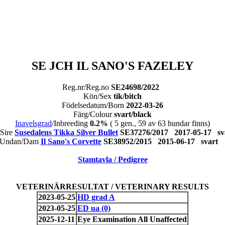
SE JCH IL SANO'S FAZELEY
Reg.nr/Reg.no
SE24698/2022
Kön/Sex
tik/bitch
Födelsedatum/Born
2022-03-26
Färg/Colour
svart/black
Inavelsgrad
/Inbreeding
0.2%
( 5 gen., 59 av 63 hundar finns)
/Sire
Susedalens Tikka Silver Bullet
SE37276/2017 2017-05-17 
Undan/Dam
Il Sano's Corvette
SE38952/2015 2015-06-17 svar
Stamtavla / Pedigree
VETERINÄRRESULTAT / VETERINARY RESULTS
2023-05-25
HD grad A
2023-05-25
ED ua (0)
2025-12-11
Eye Examination All Unaffected