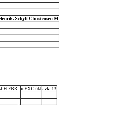
Henrik, Schytt Christensen M
BPH FBR
u:EXC ökl
avk: 13