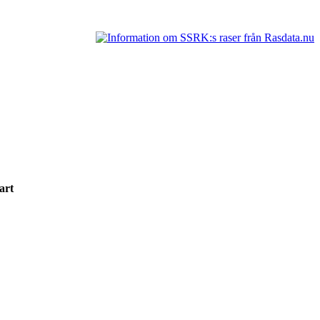
svart
t