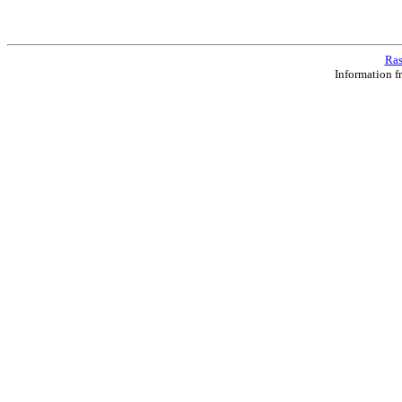
Ras
Information f