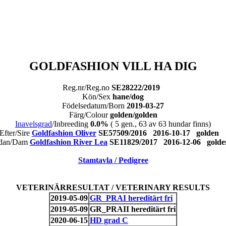
GOLDFASHION VILL HA DIG
Reg.nr/Reg.no
SE28222/2019
Kön/Sex
hane/dog
Födelsedatum/Born
2019-03-27
Färg/Colour
golden/golden
Inavelsgrad
/Inbreeding
0.0%
( 5 gen., 63 av 63 hundar finns)
Efter/Sire
Goldfashion Oliver
SE57509/2016 2016-10-17 golde
dan/Dam
Goldfashion River Lea
SE11829/2017 2016-12-06 gol
Stamtavla / Pedigree
VETERINÄRRESULTAT / VETERINARY RESULTS
2019-05-09
GR_PRAI hereditärt fri
2019-05-09
GR_PRAII hereditärt fri
2020-06-15
HD grad C