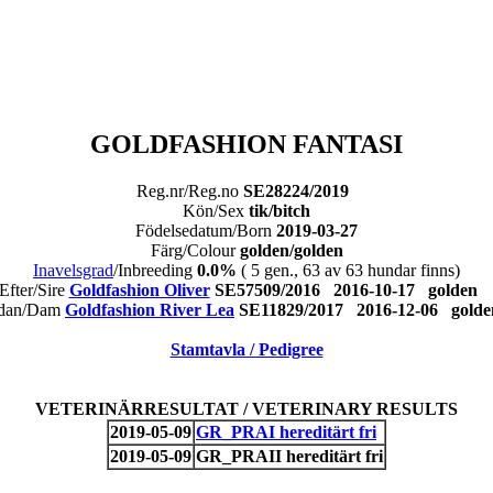
GOLDFASHION FANTASI
Reg.nr/Reg.no
SE28224/2019
Kön/Sex
tik/bitch
Födelsedatum/Born
2019-03-27
Färg/Colour
golden/golden
Inavelsgrad
/Inbreeding
0.0%
( 5 gen., 63 av 63 hundar finns)
Efter/Sire
Goldfashion Oliver
SE57509/2016 2016-10-17 golde
dan/Dam
Goldfashion River Lea
SE11829/2017 2016-12-06 gol
Stamtavla / Pedigree
VETERINÄRRESULTAT / VETERINARY RESULTS
2019-05-09
GR_PRAI hereditärt fri
2019-05-09
GR_PRAII hereditärt fri