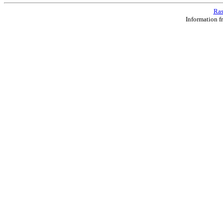
Ras
Information f