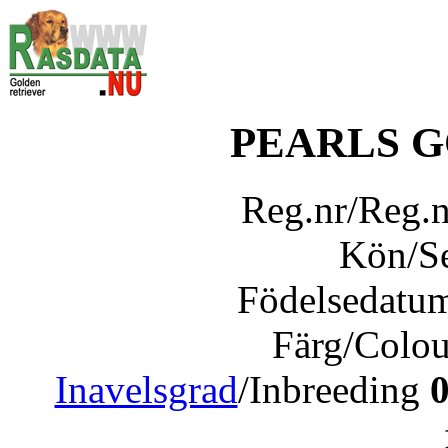
PEARLS 
Reg.nr/Reg.
Kön/S
Födelsedatu
Färg/Colo
Inavelsgrad
/Inbreeding