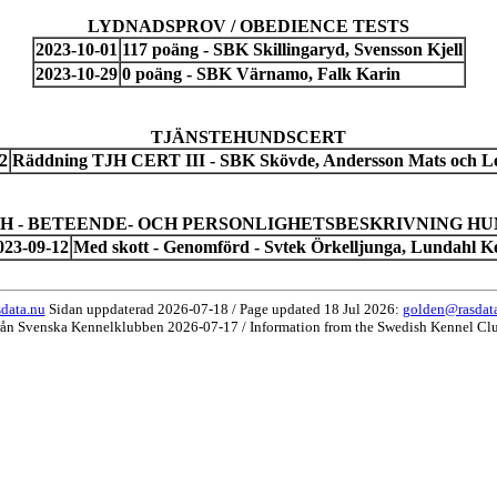
LYDNADSPROV / OBEDIENCE TESTS
2023-10-01
117 poäng - SBK Skillingaryd, Svensson Kjell
2023-10-29
0 poäng - SBK Värnamo, Falk Karin
TJÄNSTEHUNDSCERT
2
Räddning TJH CERT III - SBK Skövde, Andersson Mats och Len
H - BETEENDE- OCH PERSONLIGHETSBESKRIVNING H
023-09-12
Med skott - Genomförd - Svtek Örkelljunga, Lundahl K
data.nu
Sidan uppdaterad 2026-07-18 / Page updated 18 Jul 2026:
golden@rasdat
rån Svenska Kennelklubben 2026-07-17 / Information from the Swedish Kennel Cl