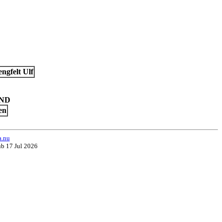
gfelt Ulf
UND
en
a.nu
ub 17 Jul 2026