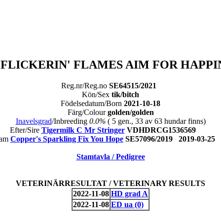
 FLICKERIN' FLAMES AIM FOR HAPPI
Reg.nr/Reg.no
SE64515/2021
Kön/Sex
tik/bitch
Födelsedatum/Born
2021-10-18
Färg/Colour
golden/golden
Inavelsgrad
/Inbreeding
0.0%
( 5 gen., 33 av 63 hundar finns)
Efter/Sire
Tigermilk C Mr Stringer
VDHDRCG1536569
Dam
Copper's Sparkling Fix You Hope
SE57096/2019 2019-03-2
Stamtavla / Pedigree
VETERINÄRRESULTAT / VETERINARY RESULTS
2022-11-08
HD grad A
2022-11-08
ED ua (0)