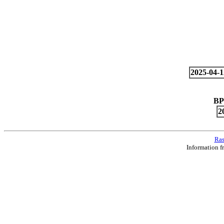
2025-04-1
BP
2
Ras
Information f